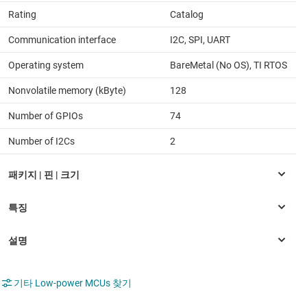
Rating
Catalog
Communication interface
I2C, SPI, UART
Operating system
BareMetal (No OS), TI RTOS
Nonvolatile memory (kByte)
128
Number of GPIOs
74
Number of I2Cs
2
기타 Low-power MCUs 찾기