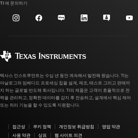
대체품 검색
TI 에 문의하기
이벤트
myTI 회사 계정
고객 지원 센터
투자 관계
배송, 결제 및 세금
패키징
제조
주문 FAQ
품질 및 안정성
사회 공헌
공인 유통업체
myTI 계정 FAQ
텍사스 인스트루먼트는 수십 년 동안 계속해서 발전해 왔습니다. TI는
아날로그와 임베디드 프로세싱 칩을 설계, 제조, 테스트 그리고 판매까
지 하는 글로벌 반도체 회사입니다. TI의 제품은 고객이 효율적으로 전
력을 관리하고, 정확한 데이터를 감지 후 전송하고, 설계에서 핵심 제어
또는 처리 기능을 할 수 있도록 지원합니다.
접근성
쿠키 정책
개인정보 취급방침
영업 약관
사용 약관
상표
웹 사이트 의견