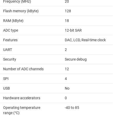
Frequency (MHz)
20
Flash memory (kByte)
128
RAM (kByte)
18
ADC type
12-bit SAR
Features
DAC, LCD, Real-time clock
UART
2
Security
Secure debug
Number of ADC channels
12
SPI
4
USB
No
Hardware accelerators
0
Operating temperature
-40 to 85
range (°C)