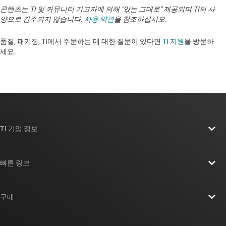
콘텐츠는 TI 및 커뮤니티 기고자에 의해 "있는 그대로" 제공되며 TI의 사
양으로 간주되지 않습니다.
사용 약관
을 참조하십시오.
품질, 패키징, TI에서 주문하는 데 대한 질문이 있다면
TI 지원
을 방문하
세요. ​​​​​​​​​​​​​​
TI 기업 정보
TI 기업 정보 개요
빠른 링크
채용
연락처
뉴스룸
구매
TI E2E™ 설계 지원 포럼
우리의 이야기 | 칩을 만드는 사람들
TI API 제품군