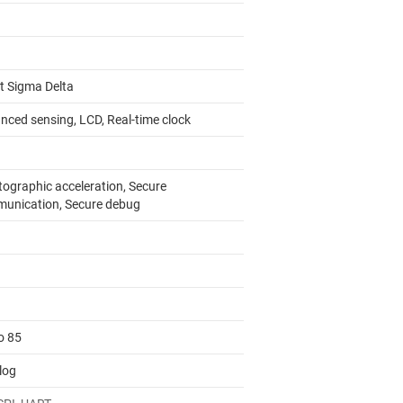
it Sigma Delta
nced sensing, LCD, Real-time clock
tographic acceleration, Secure
unication, Secure debug
o 85
log