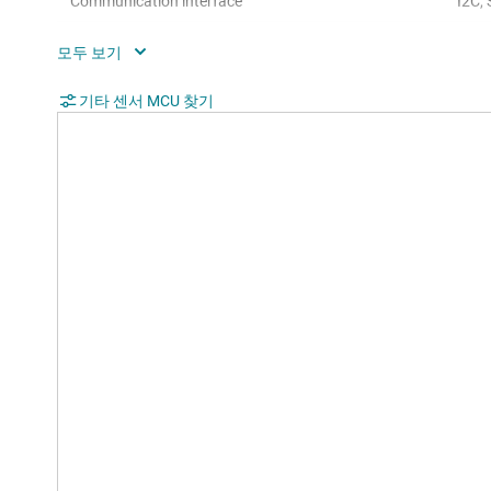
Communication interface
I2C,
Operating system
Bare
Hardware accelerators
0
기타 센서 MCU 찾기
Nonvolatile memory (kByte)
128
Number of GPIOs
90
Number of I2Cs
2