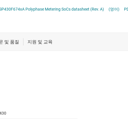
절연
차량용 MCU
30F674xA Polyphase Metering SoCs datasheet (Rev. A)
(영어)
P
증폭기
클록 및 타이밍
패시브 및 개별
430