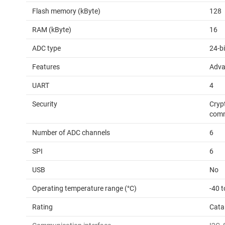
Flash memory (kByte)
128
RAM (kByte)
16
ADC type
24-b
Features
Adva
UART
4
Security
Cryp
comm
Number of ADC channels
6
SPI
6
USB
No
Operating temperature range (°C)
-40 t
Rating
Cata