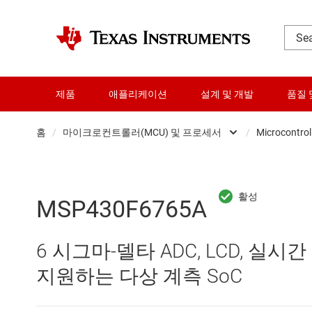
제품
애플리케이션
설계 및 개발
품질 
홈
/
마이크로컨트롤러(MCU) 및 프로세서
/
Microcontrol
DLP 제품
RF 및 마이크로파
MSP430F6765A
다이 및 웨이퍼 서비스
6 시그마-델타 ADC, LCD, 실시간 
데이터 컨버터
지원하는 다상 계측 SoC
로직 및 전압 변환