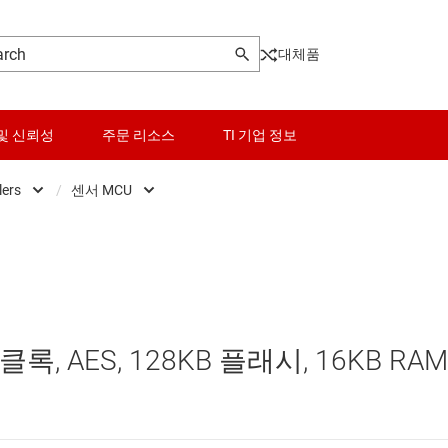
대체품
및 신뢰성
주문 리소스
TI 기업 정보
lers
/
센서 MCU
Microcontrollers
센서
Low-power MCUs
마이크로프로세서 및 DSP
스위치 및 멀티플렉서
범용 MCU
오디오, 햅틱, 피에조
센서 MCU
클록, AES, 128KB 플래시, 16KB RA
인터페이스
실시간 디지털 전원 MCU
전력 관리
실시간 모터 컨트롤 및 자동화 MCU