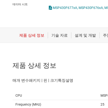
마이크로컨트롤러(MCU) 및 프로세서
데이터 시트
MSP430F677xA, MSP430F676xA, MSP4
모터 드라이버
무선 연결
배터리 관리 IC
제품 상세 정보
CPU
MSP
Frequency (MHz)
25