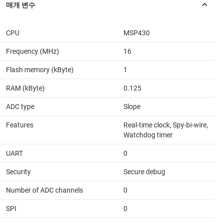
CPU
MSP430
Frequency (MHz)
16
Flash memory (kByte)
1
RAM (kByte)
0.125
ADC type
Slope
Features
Real-time clock, Spy-bi-wire,
Watchdog timer
UART
0
Security
Secure debug
Number of ADC channels
0
SPI
0