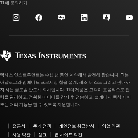
대체품 검색
TI 에 문의하기
이벤트
myTI 회사 계정
고객 지원 센터
투자 관계
배송, 결제 및 세금
패키징
제조
주문 FAQ
품질 및 안정성
사회 공헌
공인 유통업체
myTI 계정 FAQ
텍사스 인스트루먼트는 수십 년 동안 계속해서 발전해 왔습니다. TI는
아날로그와 임베디드 프로세싱 칩을 설계, 제조, 테스트 그리고 판매까
지 하는 글로벌 반도체 회사입니다. TI의 제품은 고객이 효율적으로 전
력을 관리하고, 정확한 데이터를 감지 후 전송하고, 설계에서 핵심 제어
또는 처리 기능을 할 수 있도록 지원합니다.
접근성
쿠키 정책
개인정보 취급방침
영업 약관
사용 약관
상표
웹 사이트 의견