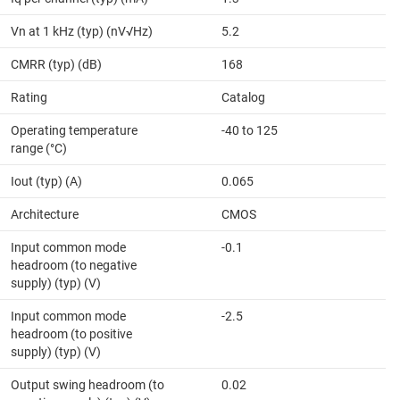
Vn at 1 kHz (typ) (nV√Hz)
5.2
CMRR (typ) (dB)
168
Rating
Catalog
Operating temperature
-40 to 125
range (°C)
Iout (typ) (A)
0.065
Architecture
CMOS
Input common mode
-0.1
headroom (to negative
supply) (typ) (V)
Input common mode
-2.5
headroom (to positive
supply) (typ) (V)
Output swing headroom (to
0.02