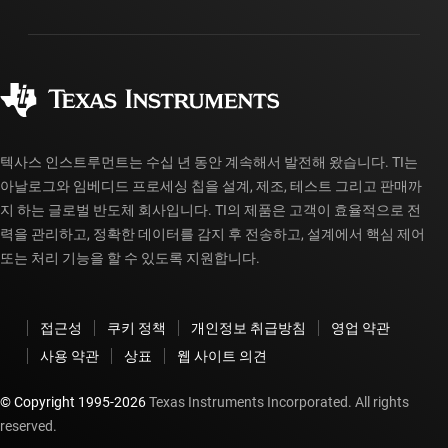
패키징
제조
주문 FAQ
품질 및 안정성
사회 공헌
공인 유통업체
myTI 계정 FAQ
텍사스 인스트루먼트는 수십 년 동안 계속해서 발전해 왔습니다. TI는
아날로그와 임베디드 프로세싱 칩을 설계, 제조, 테스트 그리고 판매까
지 하는 글로벌 반도체 회사입니다. TI의 제품은 고객이 효율적으로 전
력을 관리하고, 정확한 데이터를 감지 후 전송하고, 설계에서 핵심 제어
또는 처리 기능을 할 수 있도록 지원합니다.
접근성
쿠키 정책
개인정보 취급방침
영업 약관
사용 약관
상표
웹 사이트 의견
© Copyright 1995-
2026
Texas Instruments Incorporated. All rights
reserved.