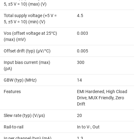
5, ±5 V = 10) (max) (V)
Total supply voltage (+5 V =
4.5
5, ±5 V = 10) (min) (V)
Vos (offset voltage at 25°C)
0.003
(max) (mV)
Offset drift (typ) (µV/°C)
0.005
Input bias current (max)
300
(pA)
GBW (typ) (MHz)
14
Features
EMI Hardened, High Cload
Drive, MUX Friendly, Zero
Drift
Slew rate (typ) (V/µs)
20
Rail-to-rail
In to V-, Out
Iq per channel (typ) (mA)
1.3