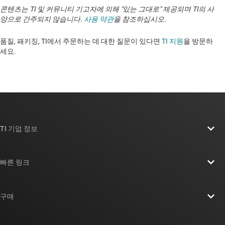
콘텐츠는 TI 및 커뮤니티 기고자에 의해 "있는 그대로" 제공되며 TI의 사
양으로 간주되지 않습니다.
사용 약관
을 참조하십시오.
품질, 패키징, TI에서 주문하는 데 대한 질문이 있다면
TI 지원
을 방문하
세요. ​​​​​​​​​​​​​​
TI 기업 정보
TI 기업 정보 개요
빠른 링크
채용
연락처
뉴스룸
구매
TI E2E™ 설계 지원 포럼
우리의 이야기 | 칩을 만드는 사람들
TI API 제품군