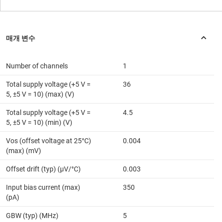
Number of channels
1
Total supply voltage (+5 V =
36
5, ±5 V = 10) (max) (V)
Total supply voltage (+5 V =
4.5
5, ±5 V = 10) (min) (V)
Vos (offset voltage at 25°C)
0.004
(max) (mV)
Offset drift (typ) (µV/°C)
0.003
Input bias current (max)
350
(pA)
GBW (typ) (MHz)
5