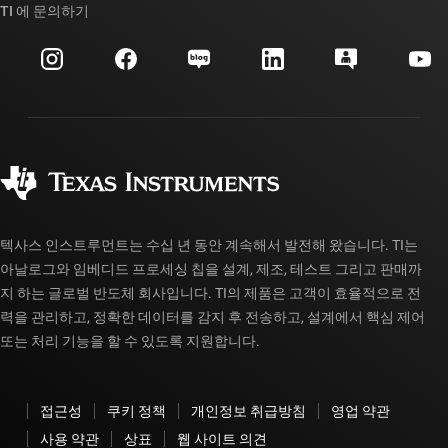
대체품 검색
TI 에 문의하기
이벤트
myTI 회사 계정
고객 지원 센터
투자 관계
배송, 결제 및 세금
패키징
제조
주문 FAQ
품질 및 안정성
사회 공헌
공인 유통업체
myTI 계정 FAQ
텍사스 인스트루먼트는 수십 년 동안 계속해서 발전해 왔습니다. TI는
아날로그와 임베디드 프로세싱 칩을 설계, 제조, 테스트 그리고 판매까
지 하는 글로벌 반도체 회사입니다. TI의 제품은 고객이 효율적으로 전
력을 관리하고, 정확한 데이터를 감지 후 전송하고, 설계에서 핵심 제어
또는 처리 기능을 할 수 있도록 지원합니다.
접근성
쿠키 정책
개인정보 취급방침
영업 약관
사용 약관
상표
웹 사이트 의견