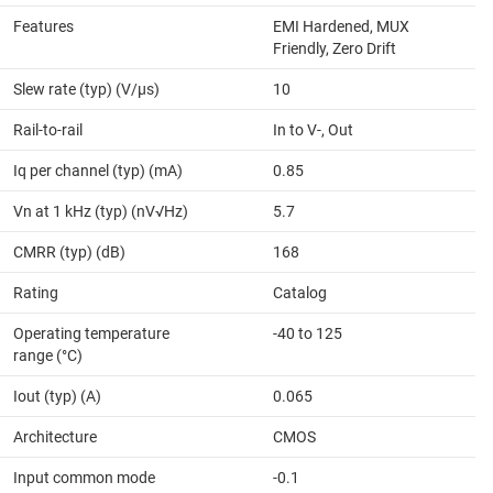
Features
EMI Hardened, MUX
Friendly, Zero Drift
Slew rate (typ) (V/µs)
10
Rail-to-rail
In to V-, Out
Iq per channel (typ) (mA)
0.85
Vn at 1 kHz (typ) (nV√Hz)
5.7
CMRR (typ) (dB)
168
Rating
Catalog
Operating temperature
-40 to 125
range (°C)
Iout (typ) (A)
0.065
Architecture
CMOS
Input common mode
-0.1