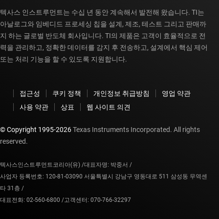
텍사스 인스트루먼트는 수십 년 동안 계속해서 발전해 왔습니다. TI는
아날로그와 임베디드 프로세싱 칩을 설계, 제조, 테스트 그리고 판매까
지 하는 글로벌 반도체 회사입니다. TI의 제품은 고객이 효율적으로 전
력을 관리하고, 정확한 데이터를 감지 후 전송하고, 설계에서 핵심 제어
또는 처리 기능을 할 수 있도록 지원합니다.
접근성
쿠키 정책
개인정보 취급방침
영업 약관
사용 약관
상표
웹 사이트 의견
© Copyright 1995-
2026
Texas Instruments Incorporated. All rights
reserved.
텍사스인스트루먼트코리아(유) /
대표자명: 박중서 /
사업자 등록번호: 120-81-03090 서울특별시 강남구 영동대로 511 삼성동 무역센
타 31층 /
대표전화: 02-560-6800 /
고객센터: 070-766-32297