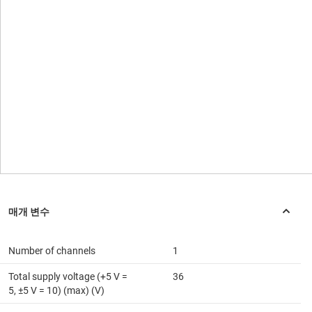
Number of channels
1
Total supply voltage (+5 V =
36
5, ±5 V = 10) (max) (V)