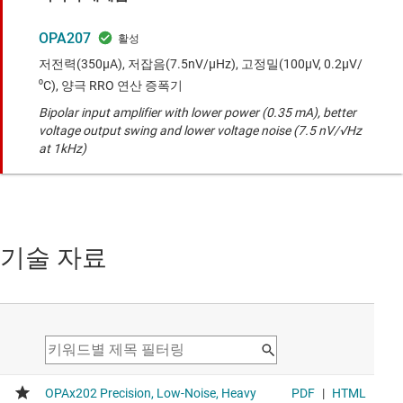
OPA207
저전력(350µA), 저잡음(7.5nV/µHz), 고정밀(100µV, 0.2µV/
⁰C), 양극 RRO 연산 증폭기
Bipolar input amplifier with lower power (0.35 mA), better
voltage output swing and lower voltage noise (7.5 nV/√Hz
at 1kHz)
기술 자료