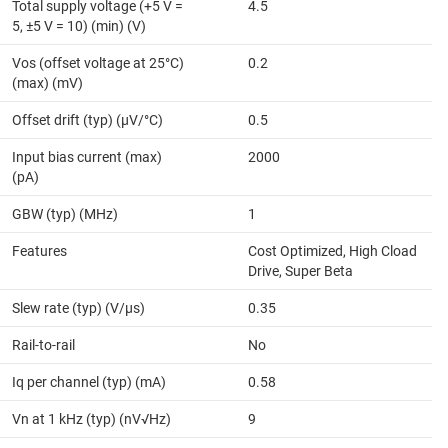
Total supply voltage (+5 V =
4.5
5, ±5 V = 10) (min) (V)
Vos (offset voltage at 25°C)
0.2
(max) (mV)
Offset drift (typ) (µV/°C)
0.5
Input bias current (max)
2000
(pA)
GBW (typ) (MHz)
1
Features
Cost Optimized, High Cload
Drive, Super Beta
Slew rate (typ) (V/µs)
0.35
Rail-to-rail
No
Iq per channel (typ) (mA)
0.58
Vn at 1 kHz (typ) (nV√Hz)
9