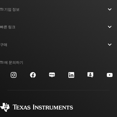
TI 기업 정보
TI 기업 정보 개요
빠른 링크
채용
연락처
뉴스룸
구매
TI E2E™ 설계 지원 포럼
우리의 이야기 | 칩을 만드는 사람들
TI API 제품군
대체품 검색
TI 에 문의하기
이벤트
myTI 회사 계정
고객 지원 센터
투자 관계
배송, 결제 및 세금
패키징
제조
주문 FAQ
품질 및 안정성
사회 공헌
공인 유통업체
myTI 계정 FAQ