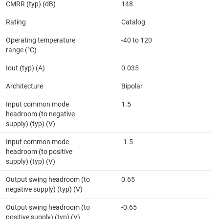
CMRR (typ) (dB)
148
Rating
Catalog
Operating temperature
-40 to 120
range (°C)
Iout (typ) (A)
0.035
Architecture
Bipolar
Input common mode
1.5
headroom (to negative
supply) (typ) (V)
Input common mode
-1.5
headroom (to positive
supply) (typ) (V)
Output swing headroom (to
0.65
negative supply) (typ) (V)
Output swing headroom (to
-0.65
positive supply) (typ) (V)