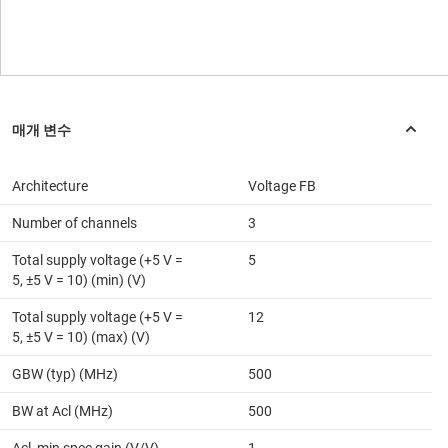
Architecture
Voltage FB
Number of channels
3
Total supply voltage (+5 V =
5
5, ±5 V = 10) (min) (V)
Total supply voltage (+5 V =
12
5, ±5 V = 10) (max) (V)
GBW (typ) (MHz)
500
BW at Acl (MHz)
500
Acl, min spec gain (V/V)
1