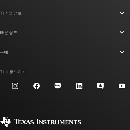
TI 기업 정보
TI 기업 정보 개요
빠른 링크
채용
연락처
뉴스룸
구매
TI E2E™ 설계 지원 포럼
우리의 이야기 | 칩을 만드는 사람들
TI API 제품군
대체품 검색
TI 에 문의하기
이벤트
myTI 회사 계정
고객 지원 센터
투자 관계
배송, 결제 및 세금
패키징
제조
주문 FAQ
품질 및 안정성
사회 공헌
공인 유통업체
myTI 계정 FAQ