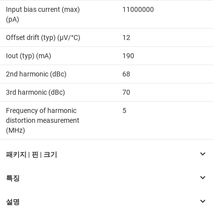
Input bias current (max)
11000000
(pA)
Offset drift (typ) (µV/°C)
12
Iout (typ) (mA)
190
2nd harmonic (dBc)
68
3rd harmonic (dBc)
70
Frequency of harmonic
5
distortion measurement
(MHz)