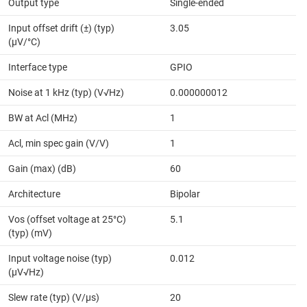
Output type
Single-ended
Input offset drift (±) (typ)
3.05
(µV/°C)
Interface type
GPIO
Noise at 1 kHz (typ) (V√Hz)
0.000000012
BW at Acl (MHz)
1
Acl, min spec gain (V/V)
1
Gain (max) (dB)
60
Architecture
Bipolar
Vos (offset voltage at 25°C)
5.1
(typ) (mV)
Input voltage noise (typ)
0.012
(µV√Hz)
Slew rate (typ) (V/µs)
20