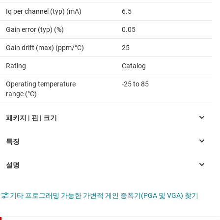
Iq per channel (typ) (mA)
6.5
Gain error (typ) (%)
0.05
Gain drift (max) (ppm/°C)
25
Rating
Catalog
Operating temperature
-25 to 85
range (°C)
기타 프로그래밍 가능한 가변적 게인 증폭기(PGA 및 VGA) 찾기