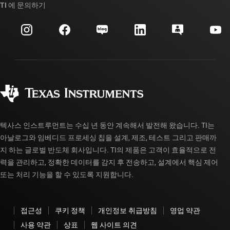
대체품 검색
TI 에 문의하기
이벤트
myTI 회사 계정
고객 지원 센터
투자 관계
배송, 결제 및 세금
패키징
제조
주문 FAQ
품질 및 안정성
사회 공헌
공인 유통업체
myTI 계정 FAQ
텍사스 인스트루먼트는 수십 년 동안 계속해서 발전해 왔습니다. TI는
아날로그와 임베디드 프로세싱 칩을 설계, 제조, 테스트 그리고 판매까
지 하는 글로벌 반도체 회사입니다. TI의 제품은 고객이 효율적으로 전
력을 관리하고, 정확한 데이터를 감지 후 전송하고, 설계에서 핵심 제어
또는 처리 기능을 할 수 있도록 지원합니다.
접근성
쿠키 정책
개인정보 취급방침
영업 약관
사용 약관
상표
웹 사이트 의견