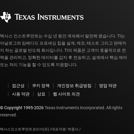
품질 및 안정성
사회 공헌
공인 유통업체
myTI 계정 FAQ
텍사스 인스트루먼트는 수십 년 동안 계속해서 발전해 왔습니다. TI는
아날로그와 임베디드 프로세싱 칩을 설계, 제조, 테스트 그리고 판매까
지 하는 글로벌 반도체 회사입니다. TI의 제품은 고객이 효율적으로 전
력을 관리하고, 정확한 데이터를 감지 후 전송하고, 설계에서 핵심 제어
또는 처리 기능을 할 수 있도록 지원합니다.
접근성
쿠키 정책
개인정보 취급방침
영업 약관
사용 약관
상표
웹 사이트 의견
© Copyright 1995-
2026
Texas Instruments Incorporated. All rights
reserved.
텍사스인스트루먼트코리아(유) /
대표자명: 박중서 /