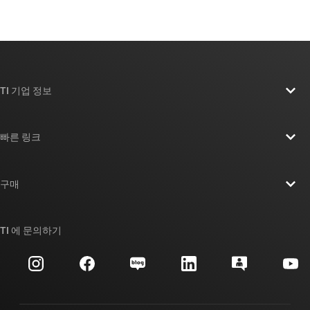
TI 기업 정보
TI 기업 정보 개요
빠른 링크
채용
연락처
뉴스룸
구매
TI E2E™ 설계 지원 포럼
우리의 이야기 | 칩을 만드는 사람들
TI API 제품군
대체품 검색
TI 에 문의하기
이벤트
myTI 회사 계정
고객 지원 센터
투자 관계
배송, 결제 및 세금
패키징
제조
주문 FAQ