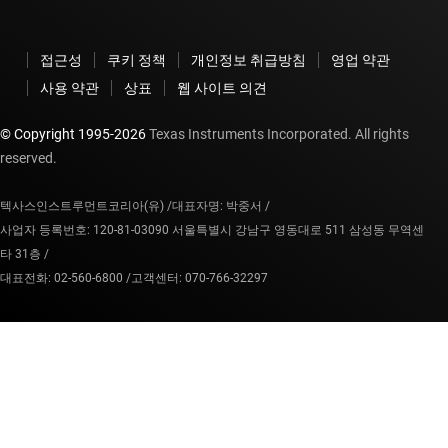
접근성
쿠키 정책
개인정보 취급방침
영업 약관
사용 약관
상표
웹 사이트 의견
© Copyright 1995-
2026
Texas Instruments Incorporated. All rights
reserved.
텍사스인스트루먼트코리아(유) /
대표자명: 박중서 /
사업자 등록번호: 120-81-03090 서울특별시 강남구 영동대로 511 삼성동 무역센
타 31층 /
대표전화: 02-560-6800 /
고객센터: 070-766-32297