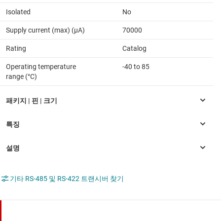
Isolated
No
Supply current (max) (µA)
70000
Rating
Catalog
Operating temperature
-40 to 85
range (°C)
기타 RS-485 및 RS-422 트랜시버 찾기