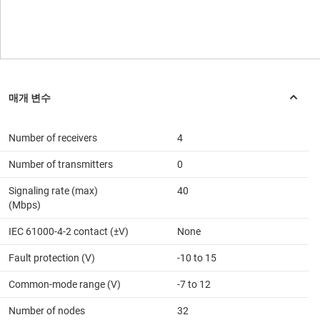
Number of receivers
4
Number of transmitters
0
Signaling rate (max)
40
(Mbps)
IEC 61000-4-2 contact (±V)
None
Fault protection (V)
-10 to 15
Common-mode range (V)
-7 to 12
Number of nodes
32