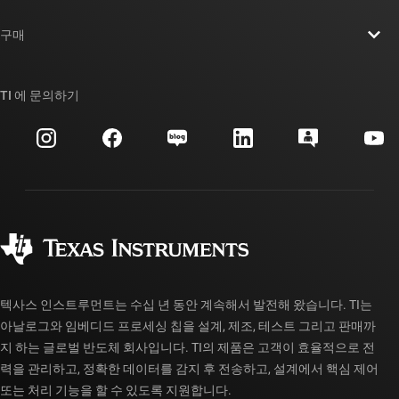
연락처
뉴스룸
구매
TI E2E™ 설계 지원 포럼
우리의 이야기 | 칩을 만드는 사람들
TI API 제품군
대체품 검색
TI 에 문의하기
이벤트
myTI 회사 계정
고객 지원 센터
투자 관계
배송, 결제 및 세금
패키징
제조
주문 FAQ
품질 및 안정성
사회 공헌
공인 유통업체
myTI 계정 FAQ
텍사스 인스트루먼트는 수십 년 동안 계속해서 발전해 왔습니다. TI는
아날로그와 임베디드 프로세싱 칩을 설계, 제조, 테스트 그리고 판매까
지 하는 글로벌 반도체 회사입니다. TI의 제품은 고객이 효율적으로 전
력을 관리하고, 정확한 데이터를 감지 후 전송하고, 설계에서 핵심 제어
또는 처리 기능을 할 수 있도록 지원합니다.