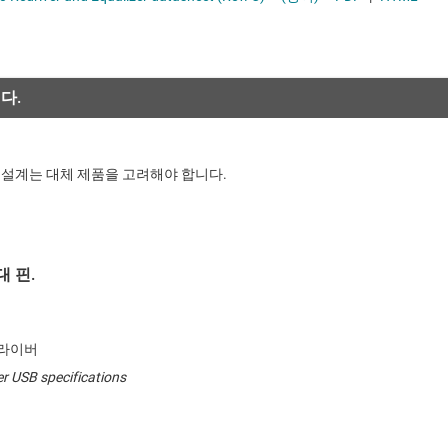
 IC
C 전원 공급 컨트롤러
절연
멀티 스위치 감지 인터페이스(MSDI) IC
C 컨트롤러
증폭기
이더넷 IC
클록 및 타이밍
직렬 디지털 인터페이스(SDI) IC
다.
트랜시버
패시브 및 개별
 설계는 대체 제품을 고려해야 합니다.
 핀.
드라이버
r USB specifications