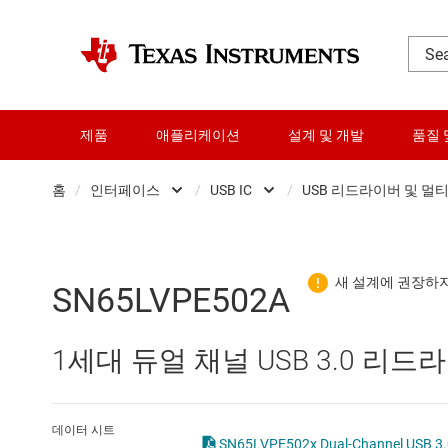
제품
애플리케이션
설계 및 개발
품질 
홈
/
인터페이스
/
USB IC
/
USB 리드라이버 및 멀
DLP 제품
CAN 트랜시버
USB P
RF 및 마이크로파
HDMI, 디스플레이 포트 및
USB 
SN65LVPE502A
다이 및 웨이퍼 서비스
I2C, I3C 및 SPI IC
USB 포
1세대 듀얼 채널 USB 3.0 리드
데이터 컨버터
IO-Link 및 디지털 I/O
USB 허
로직 및 전압 변환
LIN 트랜시버
USB-
데이터 시트