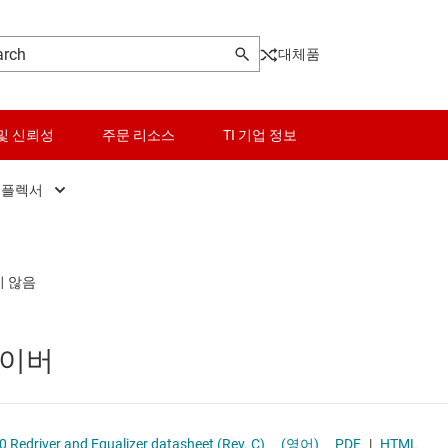
대체품
및 신뢰성
주문 리소스
TI 기업 정보
티플렉서
HY 및 브리지
센서
SBC(시스템 기반 칩)
 MIPI IC
리드라이버 및 멀티플렉서
스위치 및 멀티플렉서
USB IC
트 보호 IC
오디오, 햅틱, 피에조
고속 시리얼라이저/디시리얼라이저
라이버
브
인터페이스
광 네트워킹 IC
A 컨트롤러
전력 관리
기타 인터페이스
SN65LVPE502x Dual-Channel USB 3.0 Redriver and Equalizer datasheet (Rev. C)
(영어)
PDF
|
HTML