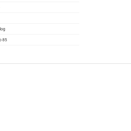
0
log
o 85