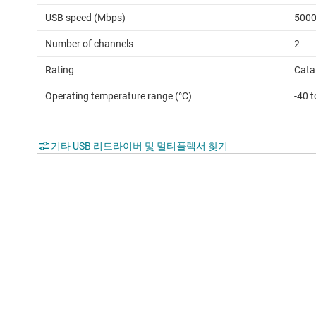
USB speed (Mbps)
500
Number of channels
2
Rating
Cata
Operating temperature range (°C)
-40 t
기타 USB 리드라이버 및 멀티플렉서 찾기