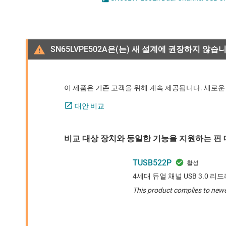
마이크로컨트롤러(MCU) 및 프로세서
LVDS, M-LVDS 및 PECL
USB-
모터 드라이버
PCIe, SAS 및 SATA IC
USB-
무선 연결
RS-232 트랜시버
SN65LVPE502A은(는) 새 설계에 권장하지 않습니
배터리 관리 IC
RS-485 및 RS-422 
이 제품은 기존 고객을 위해 계속 제공됩니다. 새로운
대안 비교
비교 대상 장치와 동일한 기능을 지원하는 핀 대
TUSB522P
4세대 듀얼 채널 USB 3.0 리
This product complies to newe