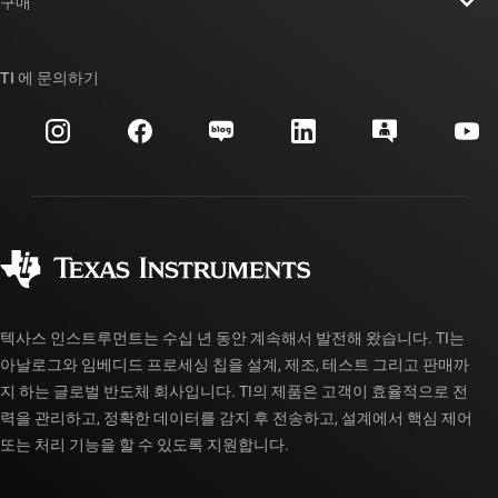
뉴스룸
구매
TI E2E™ 설계 지원 포럼
우리의 이야기 | 칩을 만드는 사람들
TI API 제품군
대체품 검색
TI 에 문의하기
이벤트
myTI 회사 계정
고객 지원 센터
투자 관계
배송, 결제 및 세금
패키징
제조
주문 FAQ
품질 및 안정성
사회 공헌
공인 유통업체
myTI 계정 FAQ
텍사스 인스트루먼트는 수십 년 동안 계속해서 발전해 왔습니다. TI는
아날로그와 임베디드 프로세싱 칩을 설계, 제조, 테스트 그리고 판매까
지 하는 글로벌 반도체 회사입니다. TI의 제품은 고객이 효율적으로 전
력을 관리하고, 정확한 데이터를 감지 후 전송하고, 설계에서 핵심 제어
또는 처리 기능을 할 수 있도록 지원합니다.