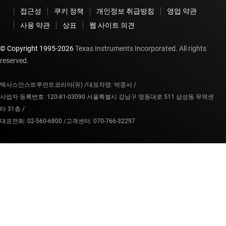
접근성
쿠키 정책
개인정보 취급방침
영업 약관
사용 약관
상표
웹 사이트 의견
© Copyright 1995-
2026
Texas Instruments Incorporated. All rights
reserved.
텍사스인스트루먼트코리아(유) /
대표자명: 박중서 /
사업자 등록번호: 120-81-03090 서울특별시 강남구 영동대로 511 삼성동 무역센
타 31층 /
대표전화: 02-560-6800 /
고객센터: 070-766-32297