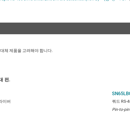
 IC
절연
멀티 스위치 감지 인터페이스(MSDI) IC
증폭기
이더넷 IC
클록 및 타이밍
직렬 디지털 인터페이스(SDI) IC
트랜시버
패시브 및 개별
 대체 제품을 고려해야 합니다.
 핀.
SN65LB
드라이버
쿼드 RS-
Pin-to-pi