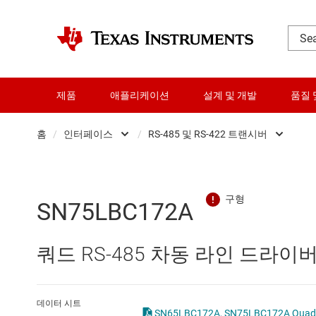
제품
애플리케이션
설계 및 개발
품질 
홈
/
인터페이스
/
RS-485 및 RS-422 트랜시버
DLP 제품
CAN 트랜시버
RF 및 마이크로파
HDMI, 디스플레이 포트 및
SN75LBC172A
다이 및 웨이퍼 서비스
I2C, I3C 및 SPI IC
쿼드 RS-485 차동 라인 드라이
데이터 컨버터
IO-Link 및 디지털 I/O
로직 및 전압 변환
LIN 트랜시버
데이터 시트
SN65LBC172A, SN75LBC172A Quadruple