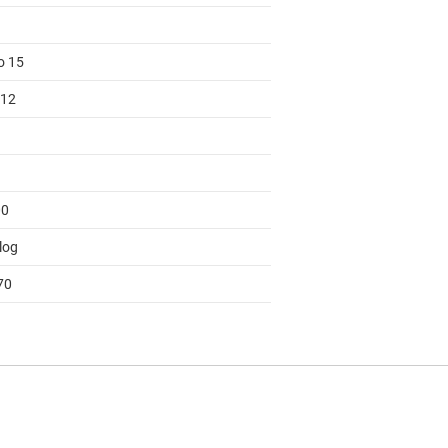
o 15
 12
00
log
70