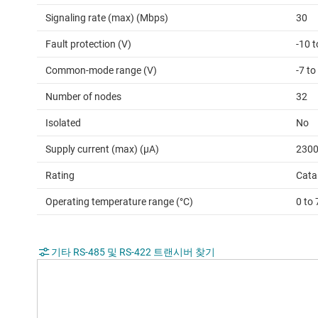
Signaling rate (max) (Mbps)
30
Fault protection (V)
-10 t
Common-mode range (V)
-7 to
Number of nodes
32
Isolated
No
Supply current (max) (µA)
230
Rating
Cata
Operating temperature range (°C)
0 to 
기타 RS-485 및 RS-422 트랜시버 찾기