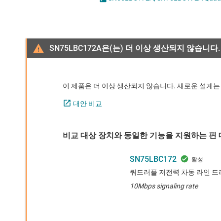
마이크로컨트롤러(MCU) 및 프로세서
LVDS, M-LVDS 및 PECL
모터 드라이버
PCIe, SAS 및 SATA IC
무선 연결
RS-232 트랜시버
SN75LBC172A은(는) 더 이상 생산되지 않습니다.
배터리 관리 IC
RS-485 및 RS-422 
이 제품은 더 이상 생산되지 않습니다. 새로운 설계는
대안 비교
비교 대상 장치와 동일한 기능을 지원하는 핀 대
SN75LBC172
쿼드러플 저전력 차동 라인 
10Mbps signaling rate