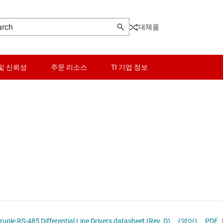
대체품
및 신뢰성
주문 리소스
TI 기업 정보
센서
SBC(시스템 기반 칩)
 MIPI IC
스위치 및 멀티플렉서
USB IC
오디오, 햅틱, 피에조
고속 시리얼라이저/디시리얼라이저
버
인터페이스
광 네트워킹 IC
전력 관리
기타 인터페이스
 RS-485 Differential Line Drivers datasheet (Rev. D)
(영어)
PDF