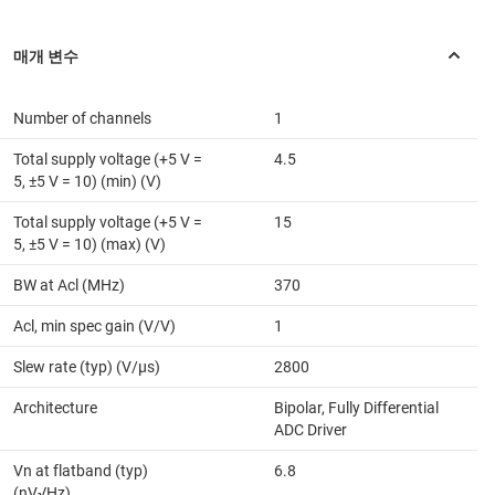
Number of channels
1
Total supply voltage (+5 V =
4.5
5, ±5 V = 10) (min) (V)
Total supply voltage (+5 V =
15
5, ±5 V = 10) (max) (V)
BW at Acl (MHz)
370
Acl, min spec gain (V/V)
1
Slew rate (typ) (V/µs)
2800
Architecture
Bipolar, Fully Differential
ADC Driver
Vn at flatband (typ)
6.8
(nV√Hz)