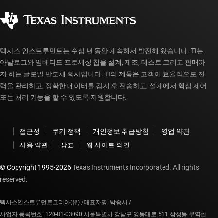
사회 공헌
공인 유통업체
myTI 계정 FAQ
텍사스 인스트루먼트는 수십 년 동안 계속해서 발전해 왔습니다. TI는
아날로그와 임베디드 프로세싱 칩을 설계, 제조, 테스트 그리고 판매까
지 하는 글로벌 반도체 회사입니다. TI의 제품은 고객이 효율적으로 전
력을 관리하고, 정확한 데이터를 감지 후 전송하고, 설계에서 핵심 제어
또는 처리 기능을 할 수 있도록 지원합니다.
접근성
쿠키 정책
개인정보 취급방침
영업 약관
사용 약관
상표
웹 사이트 의견
© Copyright 1995-
2026
Texas Instruments Incorporated. All rights
reserved.
텍사스인스트루먼트코리아(유) /
대표자명: 박중서 /
사업자 등록번호: 120-81-03090 서울특별시 강남구 영동대로 511 삼성동 무역센