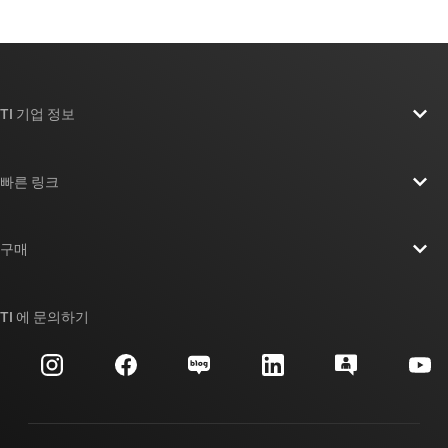
TI 기업 정보
TI 기업 정보 개요
빠른 링크
채용
연락처
뉴스룸
구매
TI E2E™ 설계 지원 포럼
우리의 이야기 | 칩을 만드는 사람들
TI API 제품군
대체품 검색
TI 에 문의하기
이벤트
myTI 회사 계정
고객 지원 센터
투자 관계
배송, 결제 및 세금
패키징
제조
주문 FAQ
품질 및 안정성