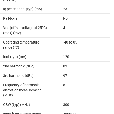
Iq per channel (typ) (mA)
23
Rail-to-rail
No
Vos (offset voltage at 25°C)
4
(max) (mV)
Operating temperature
-40 to 85
range (°C)
Iout (typ) (mA)
120
2nd harmonic (dBc)
83
3rd harmonic (dBc)
97
Frequency of harmonic
8
distortion measurement
(MHz)
GBW (typ) (MHz)
300