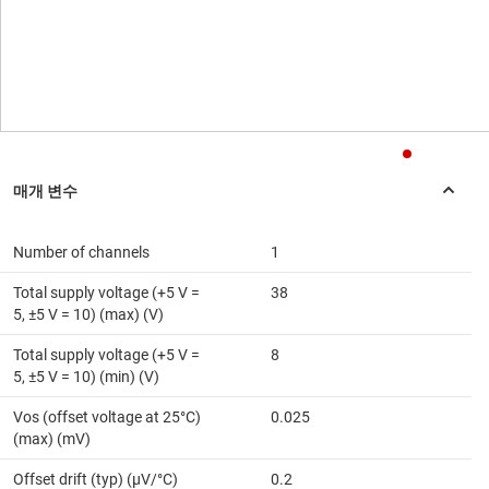
Number of channels
1
Total supply voltage (+5 V =
38
5, ±5 V = 10) (max) (V)
Total supply voltage (+5 V =
8
5, ±5 V = 10) (min) (V)
Vos (offset voltage at 25°C)
0.025
(max) (mV)
Offset drift (typ) (µV/°C)
0.2