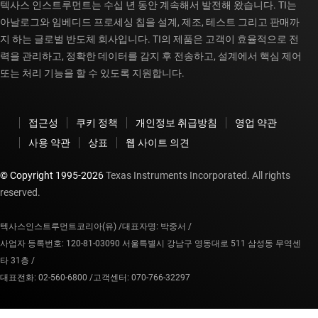
텍사스 인스트루먼트는 수십 년 동안 계속해서 발전해 왔습니다. TI는
아날로그와 임베디드 프로세싱 칩을 설계, 제조, 테스트 그리고 판매까
지 하는 글로벌 반도체 회사입니다. TI의 제품은 고객이 효율적으로 전
력을 관리하고, 정확한 데이터를 감지 후 전송하고, 설계에서 핵심 제어
또는 처리 기능을 할 수 있도록 지원합니다.
접근성
쿠키 정책
개인정보 취급방침
영업 약관
사용 약관
상표
웹 사이트 의견
© Copyright 1995-
2026
Texas Instruments Incorporated. All rights
reserved.
텍사스인스트루먼트코리아(유) /
대표자명: 박중서 /
사업자 등록번호: 120-81-03090 서울특별시 강남구 영동대로 511 삼성동 무역센
타 31층 /
대표전화: 02-560-6800 /
고객센터: 070-766-32297