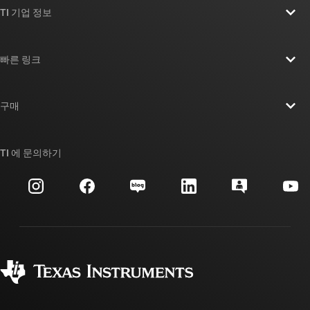
TI 기업 정보
TI 기업 정보 개요
빠른 링크
채용
연락처
뉴스룸
구매
TI E2E™ 설계 지원 포럼
우리의 이야기 | 칩을 만드는 사람들
TI API 제품군
대체품 검색
TI 에 문의하기
이벤트
myTI 회사 계정
고객 지원 센터
투자 관계
배송, 결제 및 세금
패키징
제조
주문 FAQ
품질 및 안정성
사회 공헌
공인 유통업체
myTI 계정 FAQ