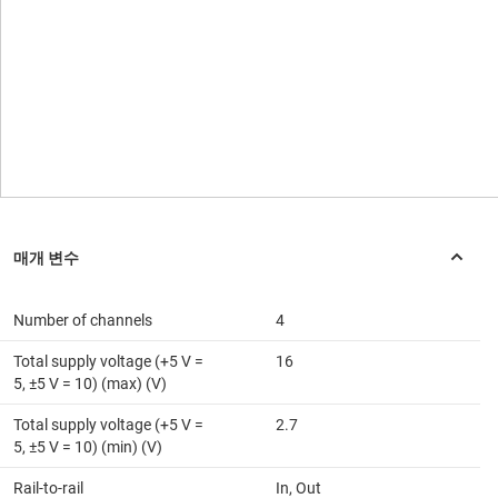
Number of channels
4
Total supply voltage (+5 V =
16
5, ±5 V = 10) (max) (V)
Total supply voltage (+5 V =
2.7
5, ±5 V = 10) (min) (V)
Rail-to-rail
In, Out