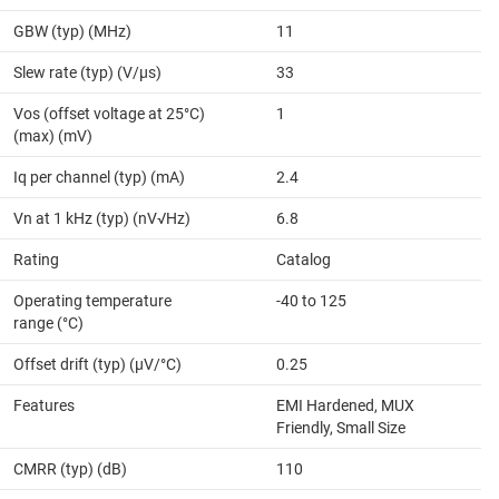
GBW (typ) (MHz)
11
Slew rate (typ) (V/µs)
33
Vos (offset voltage at 25°C)
1
(max) (mV)
Iq per channel (typ) (mA)
2.4
Vn at 1 kHz (typ) (nV√Hz)
6.8
Rating
Catalog
Operating temperature
-40 to 125
range (°C)
Offset drift (typ) (µV/°C)
0.25
Features
EMI Hardened, MUX
Friendly, Small Size
CMRR (typ) (dB)
110