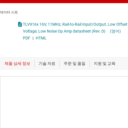
데이터 시트
TLV916x 16V, 11MHz, Rail-to-Rail Input/Output, Low Offset
Voltage, Low Noise Op Amp datasheet (Rev. D)
(영어)
PDF
|
HTML