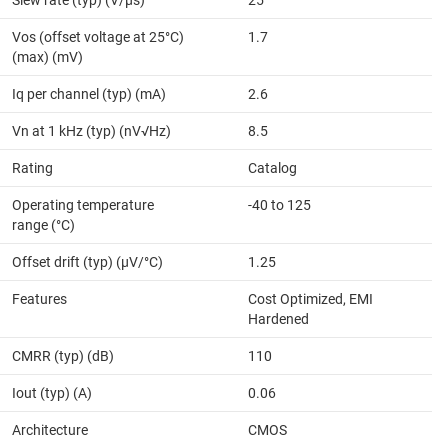
Vos (offset voltage at 25°C)
1.7
(max) (mV)
Iq per channel (typ) (mA)
2.6
Vn at 1 kHz (typ) (nV√Hz)
8.5
Rating
Catalog
Operating temperature
-40 to 125
range (°C)
Offset drift (typ) (µV/°C)
1.25
Features
Cost Optimized, EMI
Hardened
CMRR (typ) (dB)
110
Iout (typ) (A)
0.06
Architecture
CMOS