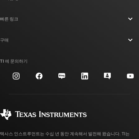
TI 기업 정보 개요
빠른 링크
채용
연락처
뉴스룸
구매
TI E2E™ 설계 지원 포럼
우리의 이야기 | 칩을 만드는 사람들
TI API 제품군
대체품 검색
TI 에 문의하기
이벤트
myTI 회사 계정
고객 지원 센터
투자 관계
배송, 결제 및 세금
패키징
제조
주문 FAQ
품질 및 안정성
사회 공헌
공인 유통업체
myTI 계정 FAQ
텍사스 인스트루먼트는 수십 년 동안 계속해서 발전해 왔습니다. TI는