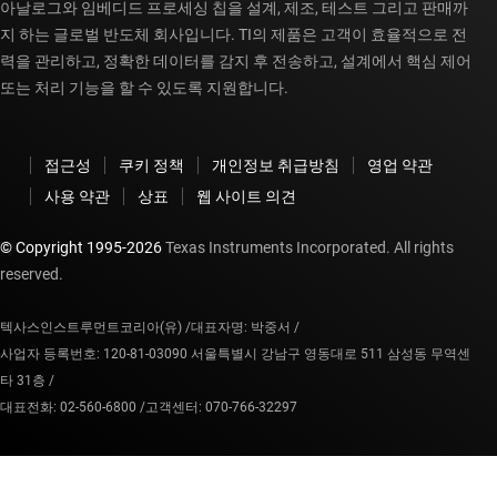
아날로그와 임베디드 프로세싱 칩을 설계, 제조, 테스트 그리고 판매까
지 하는 글로벌 반도체 회사입니다. TI의 제품은 고객이 효율적으로 전
력을 관리하고, 정확한 데이터를 감지 후 전송하고, 설계에서 핵심 제어
또는 처리 기능을 할 수 있도록 지원합니다.
접근성
쿠키 정책
개인정보 취급방침
영업 약관
사용 약관
상표
웹 사이트 의견
© Copyright 1995-
2026
Texas Instruments Incorporated. All rights
reserved.
텍사스인스트루먼트코리아(유) /
대표자명: 박중서 /
사업자 등록번호: 120-81-03090 서울특별시 강남구 영동대로 511 삼성동 무역센
타 31층 /
대표전화: 02-560-6800 /
고객센터: 070-766-32297