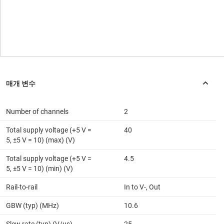
Number of channels
2
Total supply voltage (+5 V =
40
5, ±5 V = 10) (max) (V)
Total supply voltage (+5 V =
4.5
5, ±5 V = 10) (min) (V)
Rail-to-rail
In to V-, Out
GBW (typ) (MHz)
10.6
Slew rate (typ) (V/µs)
25