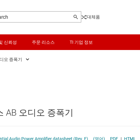
대체품
및 신뢰성
주문 리소스
TI 기업 정보
오디오 증폭기
기
PC 및 노트북 오디오 증폭기
센서
터
범용 오디오 증폭기
스위치 및 멀티플렉서
C
스피커, TV 및 사운드바 오디오 증폭기
오디오, 햅틱, 피에조
스 AB 오디오 증폭기
조 드라이버
오토모티브 오디오 증폭기
인터페이스
전문용 오디오 증폭기
전력 관리
TPA6211A1 3.1-W Mono Fully Differential Audio Power Amplifier datasheet (Rev. E)
(영어)
PDF
|
HTML