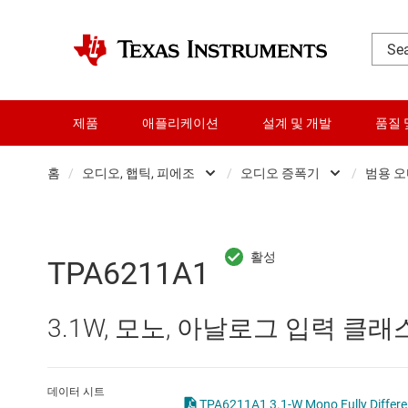
제품
애플리케이션
설계 및 개발
품질 
홈
/
오디오, 햅틱, 피에조
/
오디오 증폭기
/
범용 
DLP 제품
오디오 증폭
RF 및 마이크로파
오디오 컨버
TPA6211A1
다이 및 웨이퍼 서비스
전문 오디오 I
3.1W, 모노, 아날로그 입력 클래
데이터 컨버터
햅틱 및 피에
로직 및 전압 변환
데이터 시트