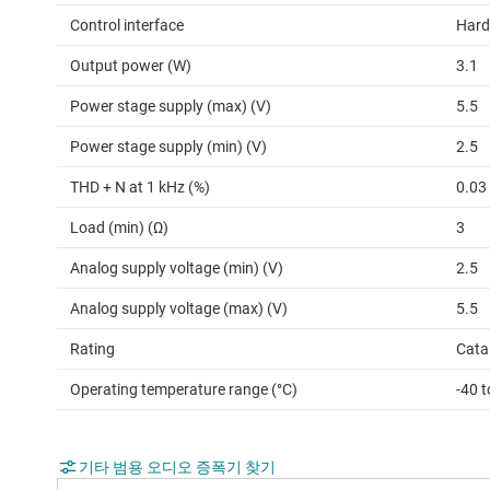
Control interface
Hard
Output power (W)
3.1
Power stage supply (max) (V)
5.5
Power stage supply (min) (V)
2.5
THD + N at 1 kHz (%)
0.03
Load (min) (Ω)
3
Analog supply voltage (min) (V)
2.5
Analog supply voltage (max) (V)
5.5
Rating
Cata
Operating temperature range (°C)
-40 t
기타 범용 오디오 증폭기 찾기