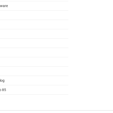
ware
log
o 85