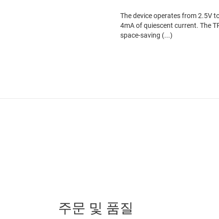
The device operates from 2.5V t
4mA of quiescent current. The TP
space-saving (...)
주문 및 품질