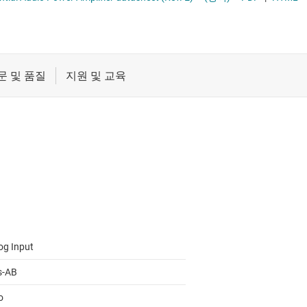
휴대폰, 태블릿, 웨어러블 오디오 증폭기
절연
증폭기
클록 및 타이밍
패시브 및 개별
og Input
s-AB
o