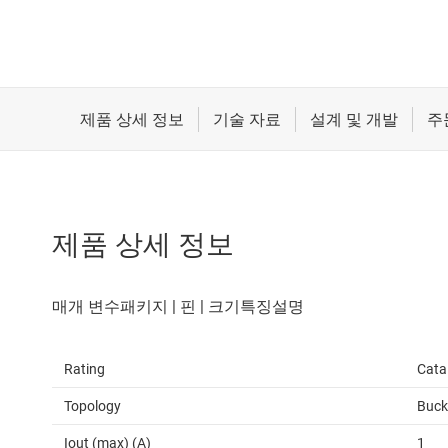
제품 상세 정보
Rating
Cata
Topology
Buck
Iout (max) (A)
1