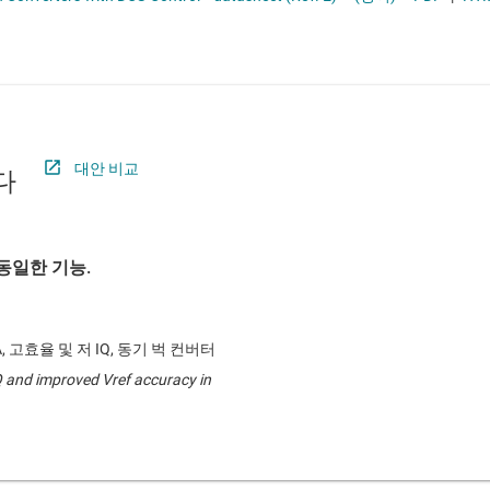
절연
무접점 릴레이
증폭기
부하 스위치
클록 및 타이밍
패시브 및 개별
대안 비교
다
동일한 기능.
1A, 고효율 및 저 IQ, 동기 벅 컨버터
IQ and improved Vref accuracy in