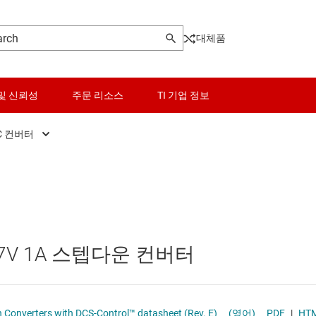
대체품
및 신뢰성
주문 리소스
TI 기업 정보
C 컨버터
터
DC/DC 컨버터
센서
Other power management
터
DC/DC 컨트롤러
스위치 및 멀티플렉서
PoE(Power Over Ethernet) 솔루션
오디오, 햅틱, 피에조
게이트 드라이버
~17V 1A 스텝다운 컨버터
인터페이스
고압측 스위치 및 컨트롤러
이 전원 및 드라이버
전력 관리
멀티 채널 IC(PMIC)
TPS6216x 3-V to 17-V, 1-A Step-Down Converters with DCS-Control™ datasheet (Rev. E)
(영어)
PDF
|
HT