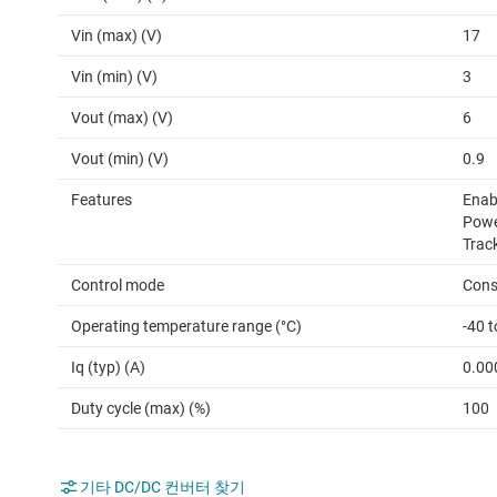
Vin (max) (V)
17
Vin (min) (V)
3
Vout (max) (V)
6
Vout (min) (V)
0.9
Features
Enabl
Powe
Trac
Control mode
Cons
Operating temperature range (°C)
-40 
Iq (typ) (A)
0.00
Duty cycle (max) (%)
100
기타 DC/DC 컨버터 찾기