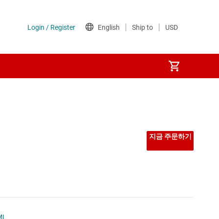
선형 및 저손실(LDO) 레귤레이터
시퀀서
지금 주문하기
저압측 스위치
전력계
전압 레퍼런스
ML