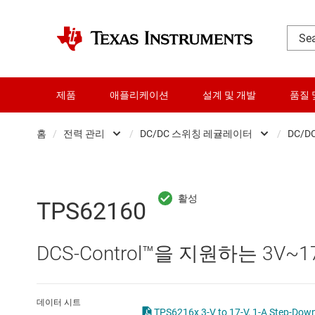
제품
애플리케이션
설계 및 개발
품질 
홈
/
전력 관리
/
DC/DC 스위칭 레귤레이터
/
DC/D
DLP 제품
AC/DC 스위칭 레귤레이
RF 및 마이크로파
DC/DC 스위칭 레귤레이
TPS62160
다이 및 웨이퍼 서비스
DC/DC 전력 모듈
DCS-Control™을 지원하는 3V
데이터 컨버터
DDR 메모리 전원 IC
로직 및 전압 변환
LCD 및 OLED 디스플레
데이터 시트