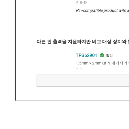
컨버터
Pin-compatible product with l
다른 핀 출력을 지원하지만 비교 대상 장치와 
TPS62901
1.5mm × 2mm QFN 패키지의 3
버터
Improved efficiency, smaller s
TPS62150
3x3 QFN 패키지, DCS 제어를
버터
This product provides higher 