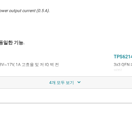
ower output current (0.5 A).
동일한 기능.
TPS621
V~17V, 1A 고효율 및 저 IQ 벅 컨
3x3 QF
버터
ize and lower Iq
Higher out
 지원하는 3~17V 1A 스텝다운 컨
efficiency and more features.