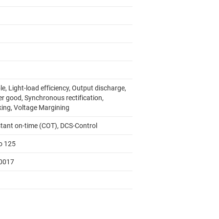
e, Light-load efficiency, Output discharge,
r good, Synchronous rectification,
king, Voltage Margining
tant on-time (COT), DCS-Control
to 125
0017