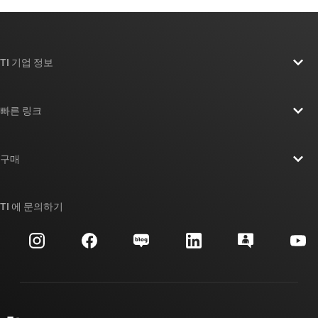
TI 기업 정보
TI 기업 정보 개요
빠른 링크
채용
연락처
뉴스룸
구매
TI E2E™ 설계 지원 포럼
우리의 이야기 | 칩을 만드는 사람들
TI API 제품군
대체품 검색
TI 에 문의하기
이벤트
myTI 회사 계정
고객 지원 센터
투자 관계
배송, 결제 및 세금
패키징
제조
주문 FAQ
품질 및 안정성
사회 공헌
공인 유통업체