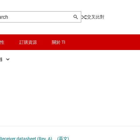
交叉比對
性
訂購資源
關於 TI
器
晶粒與晶圓服務
音訊 ADC
驅動器
無線連線
音訊 DAC
被動和離散
音訊轉碼器
邏輯和電壓轉換
隔離
 Receiver datasheet (Rev. A)
(英文)