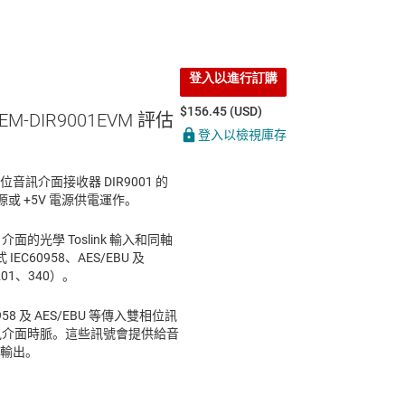
登入以進行訂購
$156.45 (USD)
DEM-DIR9001EVM 評估
登入以檢視庫存
數位音訊介面接收器 DIR9001 的
源或 +5V 電源供電運作。
F 介面的光學 Toslink 輸入和同軸
C60958、AES/EBU 及
-1201、340）。
60958 及 AES/EBU 等傳入雙相位訊
音訊介面時脈。這些訊號會提供給音
接輸出。