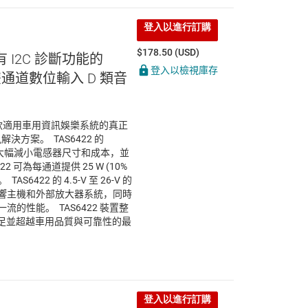
登入以進行訂購
$178.50 (USD)
有 I2C 診斷功能的
登入以檢視庫存
z 雙通道數位輸入 D 類音
上首款適用車用資訊娛樂系統的真正
訊解決方案。 TAS6422 的
能夠大幅減小電感器尺寸和成本，並
 可為每通道提供 25 W (10%
TAS6422 的 4.5-V 至 26-V 的
響主機和外部放大器系統，同時
的性能。 TAS6422 裝置整
可滿足並超越車用品質與可靠性的最
登入以進行訂購