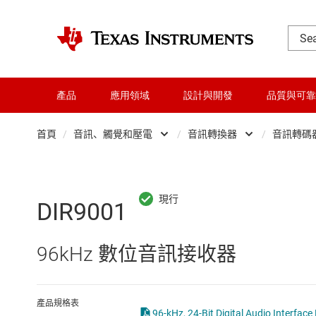
產品
應用領域
設計與開發
品質與可靠
首頁
/
音訊、觸覺和壓電
/
音訊轉換器
/
音訊轉碼
DLP 產品
專業音訊 IC
交換器與多工器
觸覺與壓電式
DIR9001
介面
音訊放大器
96kHz 數位音訊接收器
射頻 (RF) 與微波
音訊轉換器
微控制器 (MCU) 與處理器
產品規格表
96-kHz, 24-Bit Digital Audio Interface