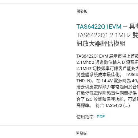
開發板
TAS6422Q1EVM
— 具
TAS6422Q1 2.1MH
訊放大器評估模組
TAS6422Q1EVM 展示市場
2.1Mhz 2 通道數位輸入 D 類音
2.1MHz 切換頻率可讓客戶
將整體系統成本最佳化。 TAS6422
THD+N)，在 14.4V 電源時為 4Ω。 
廣泛供應電壓能力非常適用於音
在啟停低電壓瞬態事件期間提供一流
合了 I2C 診斷和保護功能，
高標準。 符合 TAS6422 (...)
使用指南:
PDF
開發板