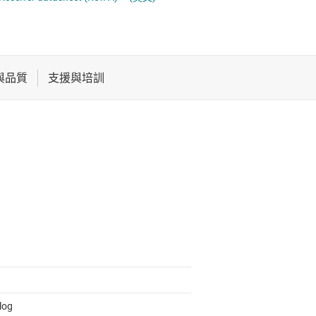
電池管理 IC
電源管理
音訊、觸覺和壓電
馬達驅動器
log