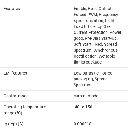
Features
Enable, Fixed Output,
Forced PWM, Frequency
synchronization, Light
Load Efficiency, Over
Current Protection, Power
good, Pre-Bias Start-Up,
Soft Start Fixed, Spread
Spectrum, Synchronous
Rectification, Wettable
flanks package
EMI features
Low parasitic Hotrod
packaging, Spread
Spectrum
Control mode
current mode
Operating temperature
-40 to 150
range (°C)
Iq (typ) (A)
0.000018