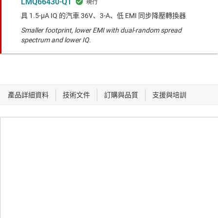
LMQ66430-Q1
具 1.5-µA IQ 的汽車 36V、3-A、低 EMI 同步降壓轉換器
Smaller footprint, lower EMI with dual-random spread
spectrum and lower IQ.