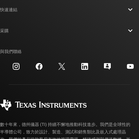
關於 TI 概覽
快速連結
人才招募
聯絡我們
新聞室
采購
TI E2E™ 設計支援論壇
我們的故事 | 晶片幕後
TI API 套件
交互參考搜索
與我們聯絡
活動
myTI 公司帳戶
客戶支援中心
投資人關系
運送、付款與稅金
封裝
製造
訂購 FAQ
品質與可靠性
企業公民
授權經銷商
myTI 帳戶常見問題解答
數十年來，德州儀器 (TI) 持續不懈地推動科技進步。我們是全球性的
半導體公司，致力於設計、製造、測試和銷售類比及嵌入式處理晶