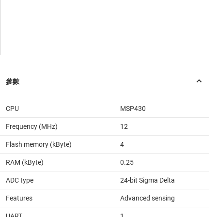
CPU
MSP430
Frequency (MHz)
12
Flash memory (kByte)
4
RAM (kByte)
0.25
ADC type
24-bit Sigma Delta
Features
Advanced sensing
UART
1