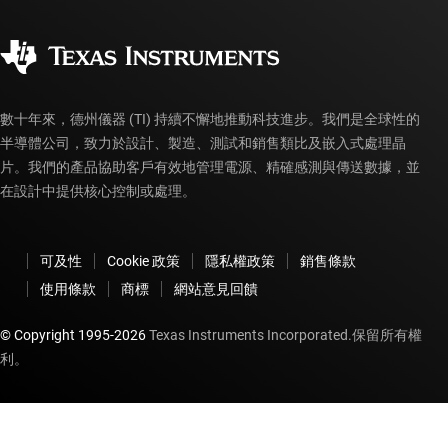
品質與可靠性
企業公民
授權經銷商
myTI 帳戶常見問題解答
數十年來，德州儀器 (TI) 持續不懈地推動科技進步。我們是全球性的
半導體公司，致力於設計、製造、測試和銷售類比及嵌入式處理晶
片。我們的產品協助客戶有效地管理電源、精確感測與傳送數據，並
在設計中提供核心控制或處理。
可及性
Cookie 政策
隱私權政策
銷售條款
使用條款
商標
網站意見回饋
© Copyright 1995-
2026
Texas Instruments Incorporated.保留所有權
利。