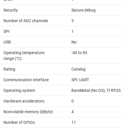
Security
Secure debug
Number of ADC channels
3
SPI
1
USB
No
Operating temperature
-40 to 85
range (°C)
Rating
Catalog
Communication interface
SPI, UART
Operating system
BareMetal (No OS), TI RTOS
Hardware accelerators
0
Nonvolatile memory (kByte)
4
Number of GPIOs
11