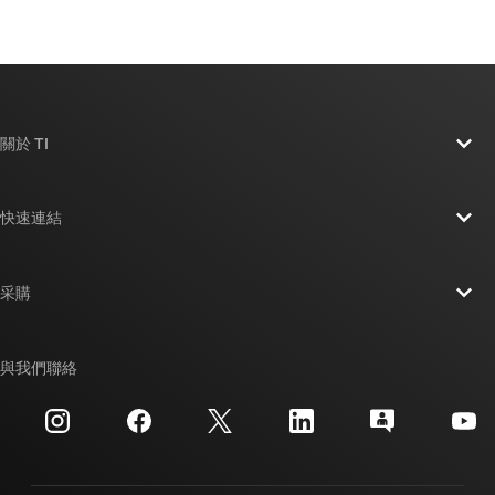
關於 TI
關於 TI 概覽
快速連結
人才招募
聯絡我們
新聞室
采購
TI E2E™ 設計支援論壇
我們的故事 | 晶片幕後
TI API 套件
交互參考搜索
與我們聯絡
活動
myTI 公司帳戶
客戶支援中心
投資人關系
運送、付款與稅金
封裝
製造
訂購 FAQ