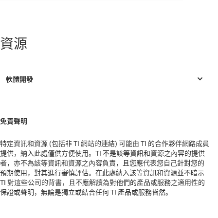
日本
較器、SPI/UART 的 8 MHz 無線微控制器
歐洲
MSP430F1232
—
具有 8KB 快閃記憶體、256B SRAM、定時器、
10 位元 ADC、SPI/UART 的 8 MHz 無線微控制器
資源
總部
MSP430F133
—
具有 8KB 快閃記憶體、256B SRAM、12 位元
ADC、比較器、SPI/UART 的 8 MHz 無線微控制器
IAR Systems AB
MSP430F135
—
具有 16KB 快閃記憶體、512B SRAM、12 位元
SE-750 23 Uppsala
ADC、比較器、SPI/UART 的 8 MHz 無線微控制器
Strandbodgatan
Sweden
MSP430F147
—
具有 32KB 快閃記憶體、1KB SRAM、12 位元
ADC、比較器、SPI/UART 的 8 MHz 無線微控制器
免責聲明
MSP430F1471
—
具有 32KB 快閃記憶體、1KB SRAM、12 位元
特定資訊和資源 (包括非 TI 網站的連結) 可能由 TI 的合作夥伴網路成員
ADC、比較器、SPI/UART 的 8 MHz 無線微控制器
提供，納入此處僅供方便使用。TI 不是該等資訊和資源之內容的提供
者，亦不為該等資訊和資源之內容負責，且您應代表您自己針對您的
MSP430F148
—
具有 48KB 快閃記憶體、2KB SRAM、12 位元
預期使用，對其進行審慎評估。在此處納入該等資訊和資源並不暗示
ADC、比較器、SPI/UART 的 8 MHz 無線微控制器
TI 對這些公司的背書，且不應解讀為對他們的產品或服務之適用性的
MSP430F1481
—
具有 48KB 快閃記憶體、2KB SRAM、12 位元
保證或聲明，無論是獨立或結合任何 TI 產品或服務皆然。
ADC、比較器、SPI/UART 的 8 MHz 無線微控制器