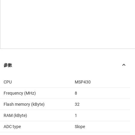
CPU
MSP430
Frequency (MHz)
8
Flash memory (kByte)
32
RAM (kByte)
1
ADC type
Slope