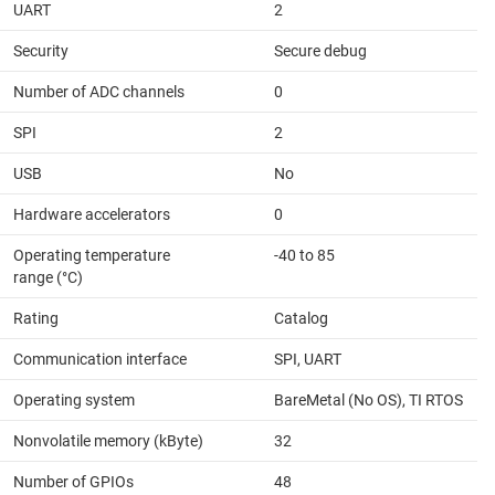
UART
2
Security
Secure debug
Number of ADC channels
0
SPI
2
USB
No
Hardware accelerators
0
Operating temperature
-40 to 85
range (°C)
Rating
Catalog
Communication interface
SPI, UART
Operating system
BareMetal (No OS), TI RTOS
Nonvolatile memory (kByte)
32
Number of GPIOs
48