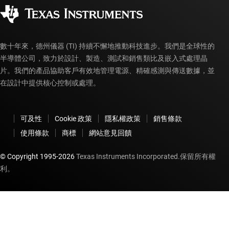
企業公民
授權經銷商
myTI 帳戶常見問題解答
數十年來，德州儀器 (TI) 持續不懈地推動科技進步。我們是全球性的
半導體公司，致力於設計、製造、測試和銷售類比及嵌入式處理晶
片。我們的產品協助客戶有效地管理電源、精確感測與傳送數據，並
在設計中提供核心控制或處理。
可及性
Cookie 政策
隱私權政策
銷售條款
使用條款
商標
網站意見回饋
© Copyright 1995-
2026
Texas Instruments Incorporated.保留所有權
利。