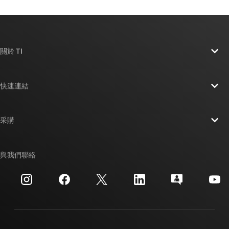
關於 TI
關於 TI 概覽
快速連結
人才招募
聯絡我們
新聞室
采購
TI E2E™ 設計支援論壇
我們的故事 | 晶片幕後
TI API 套件
交互參考搜索
與我們聯絡
活動
myTI 公司帳戶
客戶支援中心
投資人關系
運送、付款與稅金
封裝
製造
訂購 FAQ
品質與可靠性