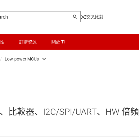
交叉比對
性
訂購資源
關於 TI
/
Low-power MCUs
ontrollers
晶粒與晶圓服務
Low-power MCUs
器和 DSP
無線連線
即時數位電源 MCU
被動和離散
即時馬達控制與自動化 MCU
M、比較器、I2C/SPI/UART、HW 倍
邏輯和電壓轉換
感測 MCU
隔離
車用 MCU