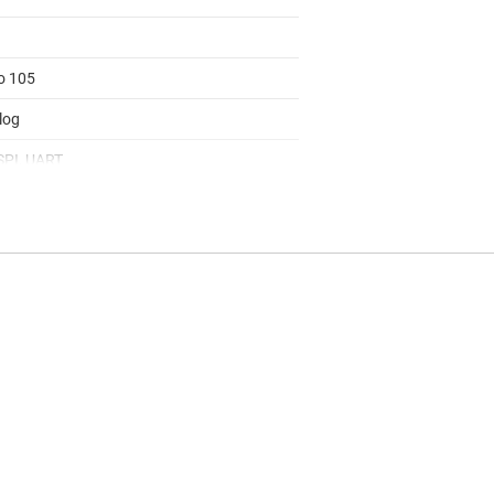
to 105
log
 SPI, UART
Metal (No OS), TI RTOS