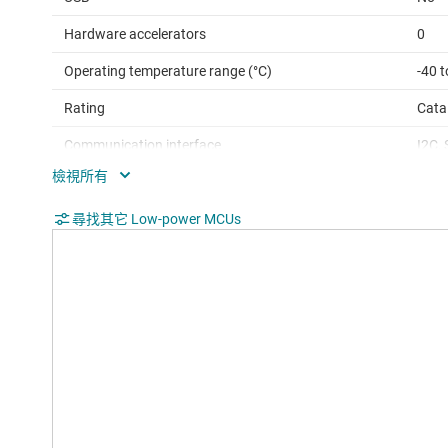
Hardware accelerators
0
Operating temperature range (°C)
-40 
Rating
Cata
Communication interface
I2C,
Operating system
Bare
Nonvolatile memory (kByte)
尋找其它 Low-power MCUs
8
Number of GPIOs
32
Number of I2Cs
1