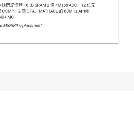
 快閃記憶體 16KB SRAM 2 個 4Msps ADC、12 位元
 COMP、2 個 OPA、MATHACL 的 80MHz Arm®
M0+ MC
o MSPM0 replacement