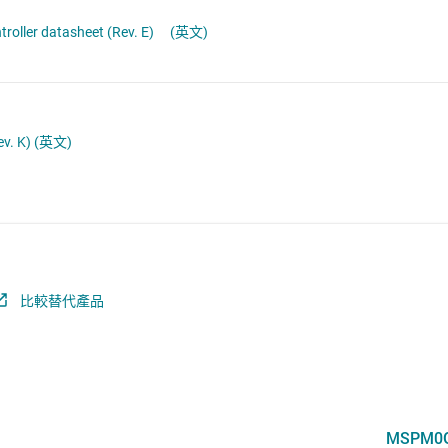
電池管理 IC
通用型 MCU
oller datasheet (Rev. E)
(英文)
電源管理
音訊、觸覺和壓電
馬達驅動器
v. K)
(英文)
比較替代產品
MSPM0G