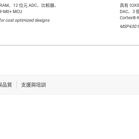
 SRAM、12 位元 ADC、比較器、
具有 32KB
x®-M0+ MCU
DAC、3 個
Cortex®-
or cost optimized designs
MSP430 t