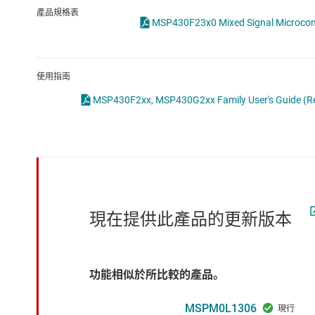
感測器
產品規格表
MSP430F23x0 Mixed Signal Microcontr
放大器
數據轉換器
使用指南
時鐘與計時
MSP430F2xx, MSP430G2xx Family User's Guide (Re
現在提供此產品的更新版本
功能相似於所比較的產品。
MSPM0L1306