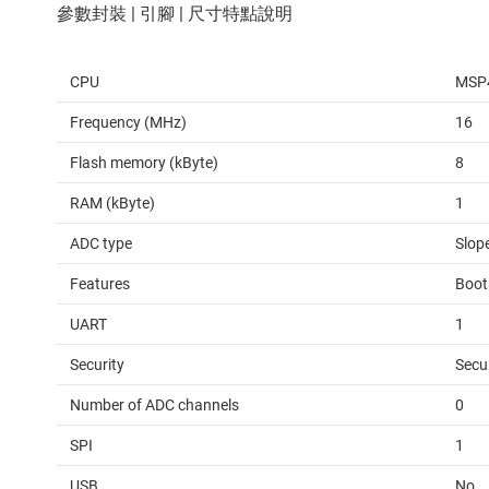
CPU
MSP
Frequency (MHz)
16
Flash memory (kByte)
8
RAM (kByte)
1
ADC type
Slop
Features
Boot
UART
1
Security
Secu
Number of ADC channels
0
SPI
1
USB
No