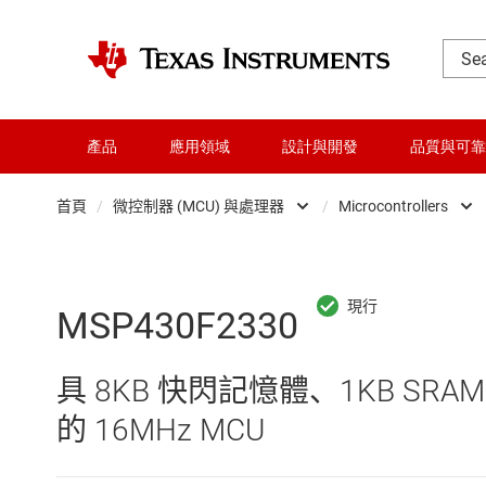
產品
應用領域
設計與開發
品質與可靠
首頁
/
微控制器 (MCU) 與處理器
/
Microcontrollers
DLP 產品
Microc
交換器與多工器
微處理
MSP430F2330
介面
具 8KB 快閃記憶體、1KB SRA
射頻 (RF) 與微波
的 16MHz MCU
微控制器 (MCU) 與處理器