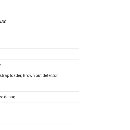
430
e
strap loader, Brown out detector
re debug