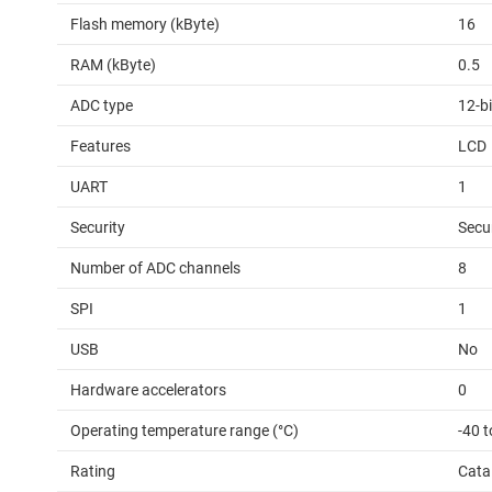
Flash memory (kByte)
16
RAM (kByte)
0.5
ADC type
12-b
Features
LCD
UART
1
Security
Secu
Number of ADC channels
8
SPI
1
USB
No
Hardware accelerators
0
Operating temperature range (°C)
-40 t
Rating
Cata