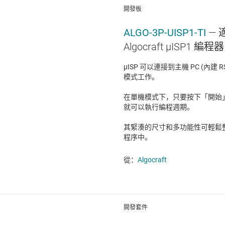
開發板
ALGO-3P-UISP1-TI
—
Algocraft μISP1 編程器
μISP 可以連接到主機 PC (內建 R
模式工作。
在單機模式下，只要按下「開始」
就可以執行編程週期。
其緊湊的尺寸和多功能性可輕鬆
程序中。
從：
Algocraft
開發套件