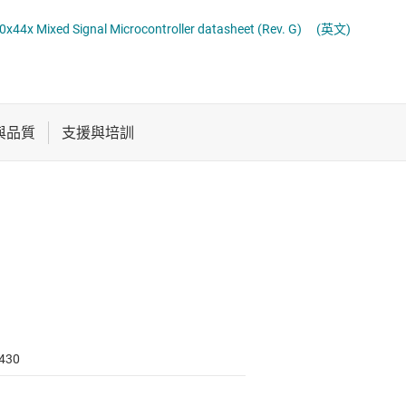
電池管理 IC
通用型 MCU
x Mixed Signal Microcontroller datasheet (Rev. G)
(英文)
電源管理
音訊、觸覺和壓電
馬達驅動器
430