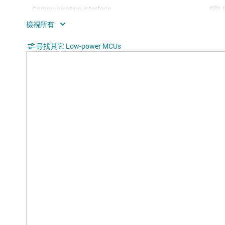
Communication interface
SPI,
Operating system
Bare
Nonvolatile memory (kByte)
尋找其它 Low-power MCUs
16
Number of GPIOs
48
Number of I2Cs
0