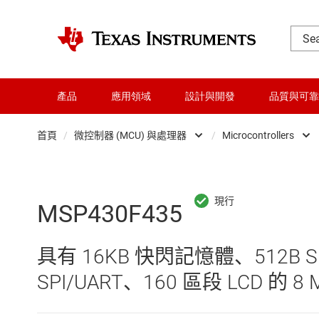
產品
應用領域
設計與開發
品質與可靠
首頁
/
微控制器 (MCU) 與處理器
/
Microcontrollers
DLP 產品
Microc
交換器與多工器
微處理
MSP430F435
介面
具有 16KB 快閃記憶體、512B 
射頻 (RF) 與微波
SPI/UART、160 區段 LCD 的
微控制器 (MCU) 與處理器