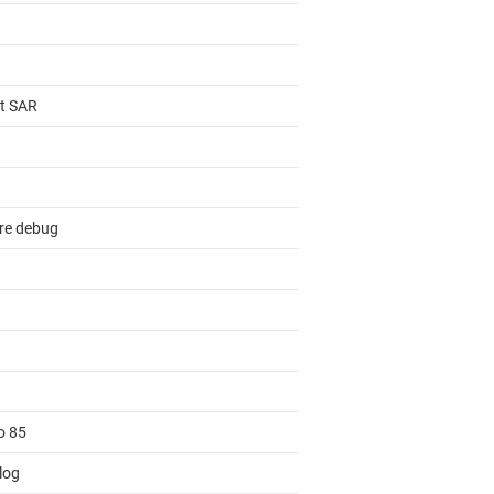
it SAR
re debug
o 85
log