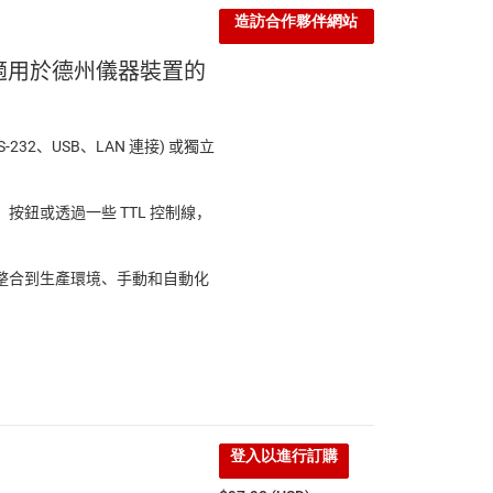
造訪合作夥伴網站
 適用於德州儀器裝置的
S-232、USB、LAN 連接) 或獨立
按鈕或透過一些 TTL 控制線，
整合到生產環境、手動和自動化
登入以進行訂購