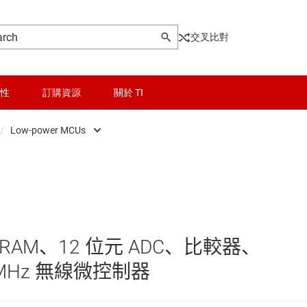
交叉比對
性
訂購資源
關於 TI
/
Low-power MCUs
ontrollers
晶粒與晶圓服務
Low-power MCUs
器和 DSP
無線連線
即時數位電源 MCU
被動和離散
即時馬達控制與自動化 MCU
SRAM、12 位元 ADC、比較器、
邏輯和電壓轉換
感測 MCU
 8 MHz 無線微控制器
隔離
車用 MCU