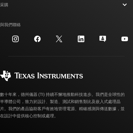
新聞室
采購
TI E2E™ 設計支援論壇
我們的故事 | 晶片幕後
TI API 套件
交互參考搜索
與我們聯絡
活動
myTI 公司帳戶
客戶支援中心
投資人關系
運送、付款與稅金
封裝
製造
訂購 FAQ
品質與可靠性
企業公民
授權經銷商
myTI 帳戶常見問題解答
數十年來，德州儀器 (TI) 持續不懈地推動科技進步。我們是全球性的
半導體公司，致力於設計、製造、測試和銷售類比及嵌入式處理晶
片。我們的產品協助客戶有效地管理電源、精確感測與傳送數據，並
在設計中提供核心控制或處理。