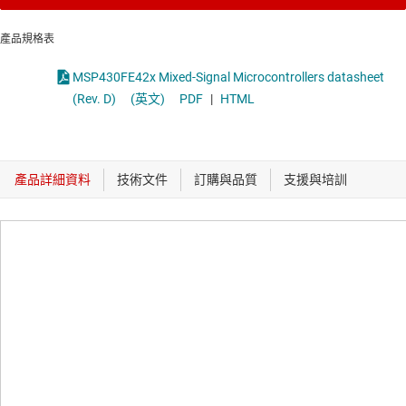
產品規格表
MSP430FE42x Mixed-Signal Microcontrollers datasheet
(Rev. D)
(英文)
PDF
|
HTML