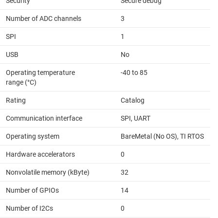
Security
Secure debug
Number of ADC channels
3
SPI
1
USB
No
Operating temperature
-40 to 85
range (°C)
Rating
Catalog
Communication interface
SPI, UART
Operating system
BareMetal (No OS), TI RTOS
Hardware accelerators
0
Nonvolatile memory (kByte)
32
Number of GPIOs
14
Number of I2Cs
0