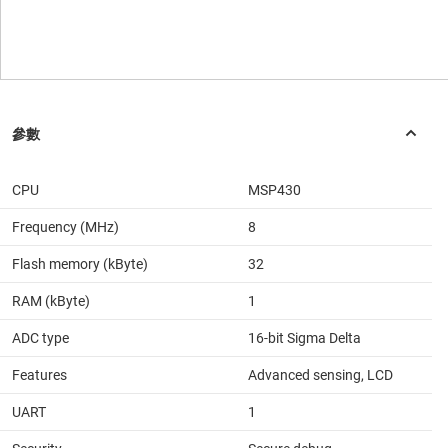
CPU
MSP430
Frequency (MHz)
8
Flash memory (kByte)
32
RAM (kByte)
1
ADC type
16-bit Sigma Delta
Features
Advanced sensing, LCD
UART
1