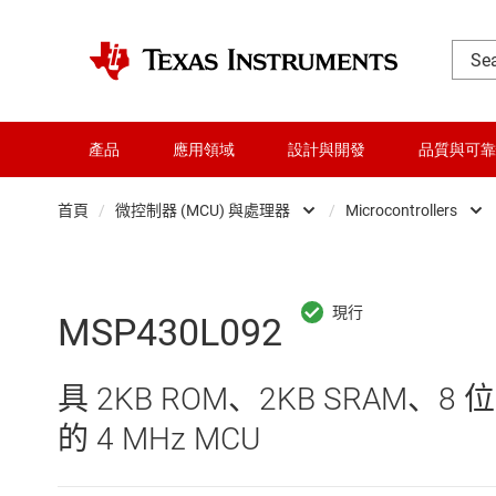
產品
應用領域
設計與開發
品質與可靠
首頁
/
微控制器 (MCU) 與處理器
/
Microcontrollers
DLP 產品
Microc
交換器與多工器
微處理
MSP430L092
介面
具 2KB ROM、2KB SRAM、
射頻 (RF) 與微波
的 4 MHz MCU
微控制器 (MCU) 與處理器