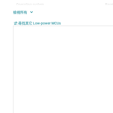
Operating system
Bare
Nonvolatile memory (kByte)
0
Number of GPIOs
尋找其它 Low-power MCUs
11
Number of I2Cs
0