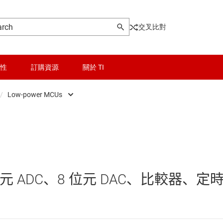
交叉比對
性
訂購資源
關於 TI
/
Low-power MCUs
ontrollers
晶粒與晶圓服務
Low-power MCUs
器和 DSP
無線連線
即時數位電源 MCU
被動和離散
即時馬達控制與自動化 MCU
8 位元 ADC、8 位元 DAC、比較器、定
邏輯和電壓轉換
感測 MCU
隔離
車用 MCU