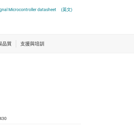
電池管理 IC
通用型 MCU
al Microcontroller datasheet
(英文)
電源管理
音訊、觸覺和壓電
馬達驅動器
430