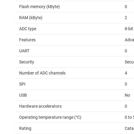
Flash memory (kByte)
0
RAM (kByte)
2
ADC type
8-bi
Features
Adva
UART
0
Security
Secu
Number of ADC channels
4
SPI
0
USB
No
Hardware accelerators
0
Operating temperature range (°C)
0 to 
Rating
Cata