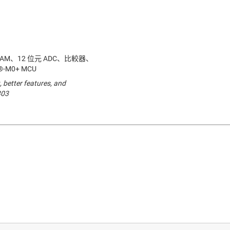
SRAM、12 位元 ADC、比較器、
x®-M0+ MCU
, better features, and
303