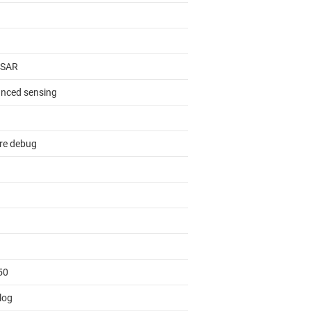
t SAR
nced sensing
re debug
50
log