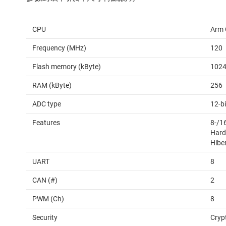
CPU
Arm 
Frequency (MHz)
120
Flash memory (kByte)
102
RAM (kByte)
256
ADC type
12-b
Features
8-/1
Hard
Hibe
UART
8
CAN (#)
2
PWM (Ch)
8
Security
Cryp