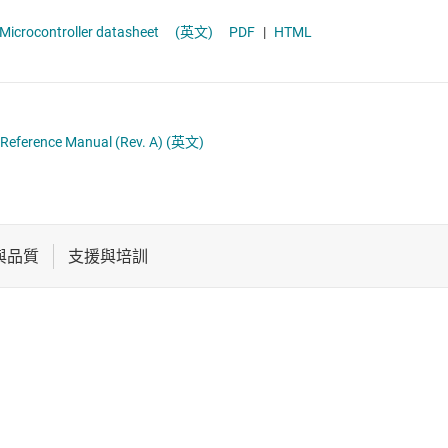
電池管理 IC
通用型 MCU
icrocontroller datasheet
(英文)
PDF
|
HTML
電源管理
音訊、觸覺和壓電
馬達驅動器
Reference Manual (Rev. A)
(英文)