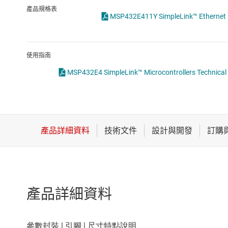
感測器
產品規格表
MSP432E411Y SimpleLink™ Ethernet M
放大器
數據轉換器
使用指南
時鐘與計時
MSP432E4 SimpleLink™ Microcontrollers Technical 
產品詳細資料