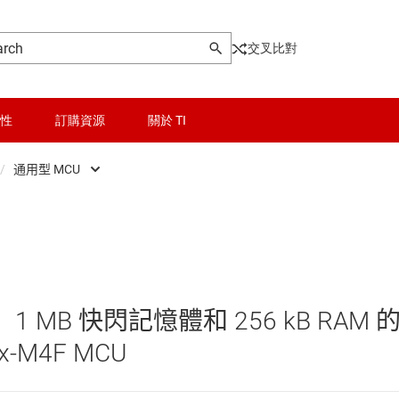
交叉比對
性
訂購資源
關於 TI
/
通用型 MCU
ontrollers
晶粒與晶圓服務
Low-power MCUs
器和 DSP
無線連線
即時數位電源 MCU
被動和離散
即時馬達控制與自動化 MCU
 MB 快閃記憶體和 256 kB RAM 
邏輯和電壓轉換
感測 MCU
ex-M4F MCU
隔離
車用 MCU