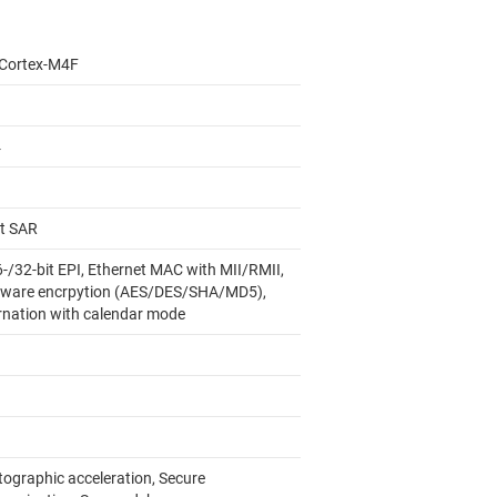
Cortex-M4F
4
it SAR
6-/32-bit EPI, Ethernet MAC with MII/RMII,
ware encrpytion (AES/DES/SHA/MD5),
rnation with calendar mode
tographic acceleration, Secure