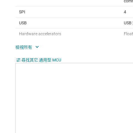
comm
SPI
4
USB
USB 
Hardware accelerators
Float
Operating temperature range (°C)
-40 
Rating
Cata
尋找其它 通用型 MCU
Communication interface
I2C,
Nonvolatile memory (kByte)
102
Number of GPIOs
140
Number of I2Cs
10