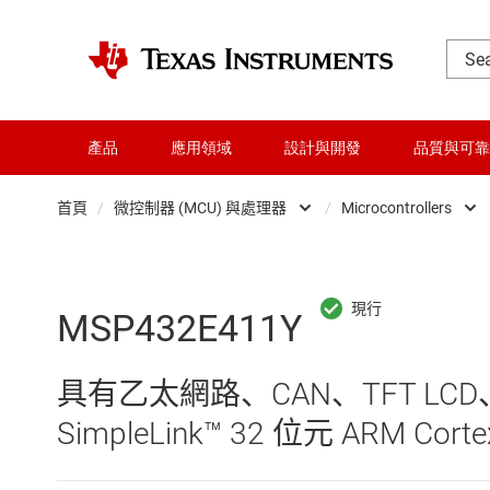
產品
應用領域
設計與開發
品質與可靠
首頁
/
微控制器 (MCU) 與處理器
/
Microcontrollers
DLP 產品
Microc
交換器與多工器
微處理
MSP432E411Y
介面
具有乙太網路、CAN、TFT LCD、1
射頻 (RF) 與微波
SimpleLink™ 32 位元 ARM Cort
微控制器 (MCU) 與處理器