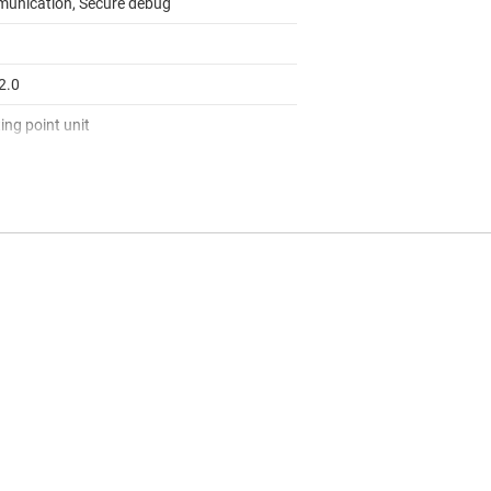
unication, Secure debug
2.0
ing point unit
to 105
log
 UART
4