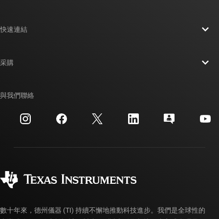
關於 TI 概覽
快速連結
人才招募
聯絡我們
新聞室
采購
TI E2E™ 設計支援論壇
我們的故事 | 晶片幕後
TI API 套件
交互參考搜索
與我們聯絡
活動
myTI 公司帳戶
客戶支援中心
投資人關系
運送、付款與稅金
封裝
製造
訂購 FAQ
品質與可靠性
企業公民
授權經銷商
myTI 帳戶常見問題解答
數十年來，德州儀器 (TI) 持續不懈地推動科技進步。我們是全球性的