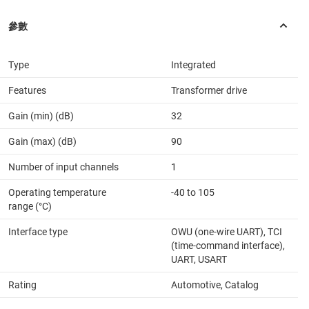
Type
Integrated
Features
Transformer drive
Gain (min) (dB)
32
Gain (max) (dB)
90
Number of input channels
1
Operating temperature
-40 to 105
range (°C)
Interface type
OWU (one-wire UART), TCI
(time-command interface),
UART, USART
Rating
Automotive, Catalog