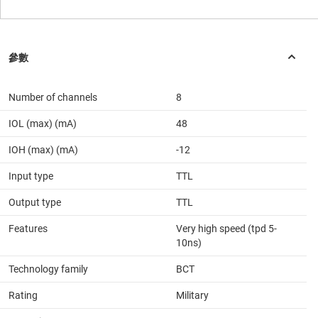
Number of channels
8
IOL (max) (mA)
48
IOH (max) (mA)
-12
Input type
TTL
Output type
TTL
Features
Very high speed (tpd 5-
10ns)
Technology family
BCT
Rating
Military