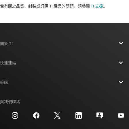
若有關於品質、封裝或訂購 TI 產品的問題，請參閱
TI 支援
。​​​​​​​​​​​​​​
關於 TI
關於 TI 概覽
快速連結
人才招募
聯絡我們
新聞室
采購
TI E2E™ 設計支援論壇
我們的故事 | 晶片幕後
TI API 套件
交互參考搜索
與我們聯絡
活動
myTI 公司帳戶
客戶支援中心
投資人關系
運送、付款與稅金
封裝