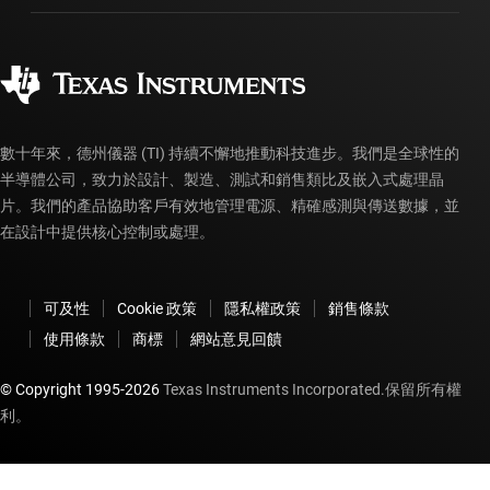
製造
訂購 FAQ
品質與可靠性
企業公民
授權經銷商
myTI 帳戶常見問題解答
數十年來，德州儀器 (TI) 持續不懈地推動科技進步。我們是全球性的
半導體公司，致力於設計、製造、測試和銷售類比及嵌入式處理晶
片。我們的產品協助客戶有效地管理電源、精確感測與傳送數據，並
在設計中提供核心控制或處理。
可及性
Cookie 政策
隱私權政策
銷售條款
使用條款
商標
網站意見回饋
© Copyright 1995-
2026
Texas Instruments Incorporated.保留所有權
利。