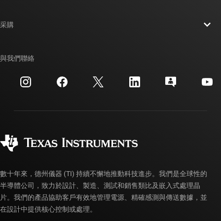
人才招募
聯絡我們
新聞室
采購
TI E2E™ 設計支援論壇
我們的故事 | 晶片幕後
TI API 套件
交互參考搜索
與我們聯絡
活動
myTI 公司帳戶
客戶支援中心
投資人關系
運送、付款與稅金
封裝
製造
訂購 FAQ
品質與可靠性
企業公民
授權經銷商
myTI 帳戶常見問題解答
數十年來，德州儀器 (TI) 持續不懈地推動科技進步。我們是全球性的
半導體公司，致力於設計、製造、測試和銷售類比及嵌入式處理晶
片。我們的產品協助客戶有效地管理電源、精確感測與傳送數據，並
在設計中提供核心控制或處理。