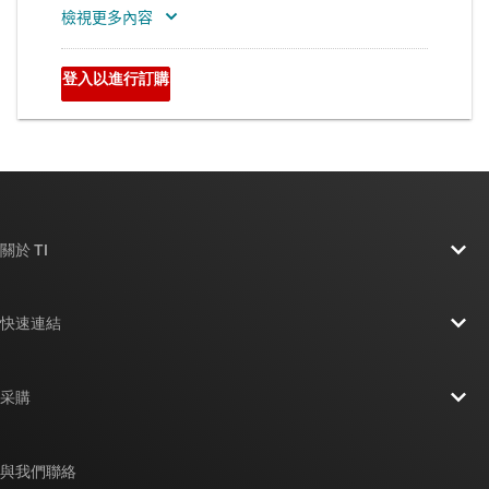
關於 TI
關於 TI 概覽
快速連結
人才招募
聯絡我們
新聞室
采購
TI E2E™ 設計支援論壇
我們的故事 | 晶片幕後
TI API 套件
交互參考搜索
與我們聯絡