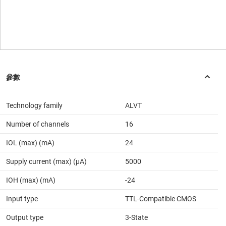
Technology family
ALVT
Number of channels
16
IOL (max) (mA)
24
Supply current (max) (µA)
5000
IOH (max) (mA)
-24
Input type
TTL-Compatible CMOS
Output type
3-State