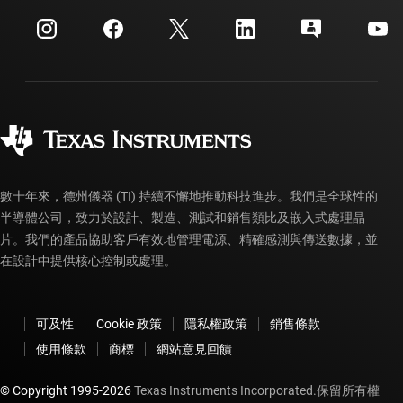
活動
myTI 公司帳戶
客戶支援中心
投資人關系
運送、付款與稅金
封裝
製造
訂購 FAQ
品質與可靠性
企業公民
授權經銷商
myTI 帳戶常見問題解答
數十年來，德州儀器 (TI) 持續不懈地推動科技進步。我們是全球性的
半導體公司，致力於設計、製造、測試和銷售類比及嵌入式處理晶
片。我們的產品協助客戶有效地管理電源、精確感測與傳送數據，並
在設計中提供核心控制或處理。
可及性
Cookie 政策
隱私權政策
銷售條款
使用條款
商標
網站意見回饋
© Copyright 1995-
2026
Texas Instruments Incorporated.保留所有權