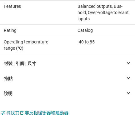
Features
Balanced outputs, Bus-
hold, Over-voltage tolerant
inputs
Rating
Catalog
Operating temperature
-40 to 85
range (°C)
尋找其它 非反相緩衝器和驅動器