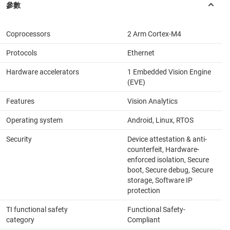
Coprocessors
2 Arm Cortex-M4
Protocols
Ethernet
Hardware accelerators
1 Embedded Vision Engine
(EVE)
Features
Vision Analytics
Operating system
Android, Linux, RTOS
Security
Device attestation & anti-
counterfeit, Hardware-
enforced isolation, Secure
boot, Secure debug, Secure
storage, Software IP
protection
TI functional safety
Functional Safety-
category
Compliant