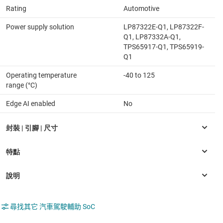
Rating
Automotive
Power supply solution
LP87322E-Q1, LP87322F-
Q1, LP87332A-Q1,
TPS65917-Q1, TPS65919-
Q1
Operating temperature
-40 to 125
range (°C)
Edge AI enabled
No
尋找其它 汽車駕駛輔助 SoC