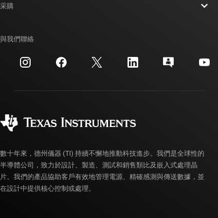
新聞室
采購
TI E2E™ 設計支援論壇
我們的故事 | 晶片幕後
TI API 套件
交互參考搜索
與我們聯絡
活動
myTI 公司帳戶
客戶支援中心
投資人關系
運送、付款與稅金
封裝
製造
訂購 FAQ
品質與可靠性
企業公民
授權經銷商
myTI 帳戶常見問題解答
數十年來，德州儀器 (TI) 持續不懈地推動科技進步。我們是全球性的
半導體公司，致力於設計、製造、測試和銷售類比及嵌入式處理晶
片。我們的產品協助客戶有效地管理電源、精確感測與傳送數據，並
在設計中提供核心控制或處理。