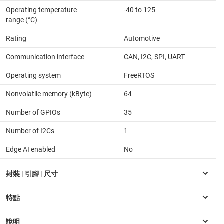
Operating temperature
-40 to 125
range (°C)
Rating
Automotive
Communication interface
CAN, I2C, SPI, UART
Operating system
FreeRTOS
Nonvolatile memory (kByte)
64
Number of GPIOs
35
Number of I2Cs
1
Edge AI enabled
No