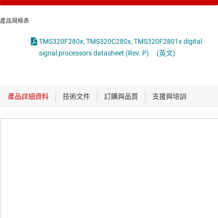
產品規格表
TMS320F280x, TMS320C280x, TMS320F2801x digital
signal processors datasheet (Rev. P)
(英文)