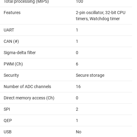
Total processing (MIPS)
100
Features
2-pin oscillator, 32-bit CPU
timers, Watchdog timer
UART
1
CAN (#)
1
Sigma-delta filter
0
PWM (Ch)
6
Security
Secure storage
Number of ADC channels
16
Direct memory access (Ch)
0
SPI
2
QEP
1
USB
No