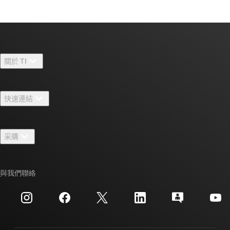
關於 TI
關於 TI 概覽
快速連結
人才招募
聯絡我們
新聞室
采購
TI E2E™ 設計支援論壇
我們的故事 | 晶片幕後
TI API 套件
交互參考搜索
與我們聯絡
活動
myTI 公司帳戶
客戶支援中心
投資人關系
運送、付款與稅金
封裝
製造
訂購 FAQ