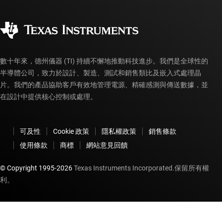
品質與可靠性
企業公民
授權經銷商
myTI 帳戶常見問題解答
數十年來，德州儀器 (TI) 持續不懈地推動科技進步。我們是全球性的
半導體公司，致力於設計、製造、測試和銷售類比及嵌入式處理晶
片。我們的產品協助客戶有效地管理電源、精確感測與傳送數據，並
在設計中提供核心控制或處理。
可及性
Cookie 政策
隱私權政策
銷售條款
使用條款
商標
網站意見回饋
© Copyright 1995-
2026
Texas Instruments Incorporated.保留所有權
利。