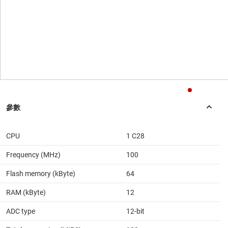
CPU
1 C28
Frequency (MHz)
100
Flash memory (kByte)
64
RAM (kByte)
12
ADC type
12-bit