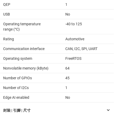
QEP
1
USB
No
Operating temperature
-40 to 125
range (°C)
Rating
Automotive
Communication interface
CAN, I2C, SPI, UART
Operating system
FreeRTOS
Nonvolatile memory (kByte)
64
Number of GPIOs
45
Number of I2Cs
1
Edge AI enabled
No