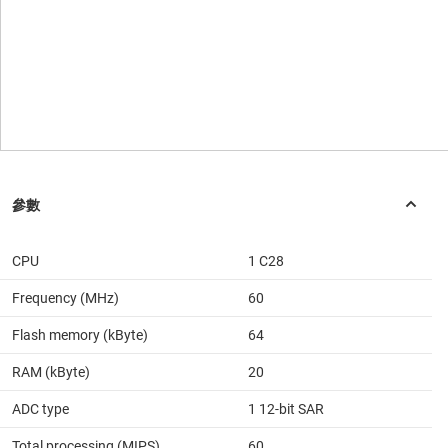
CPU
1 C28
Frequency (MHz)
60
Flash memory (kByte)
64
RAM (kByte)
20
ADC type
1 12-bit SAR
Total processing (MIPS)
60