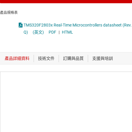
產品規格表
TMS320F2803x Real-Time Microcontrollers datasheet (Rev.
Q)
(英文)
PDF
|
HTML