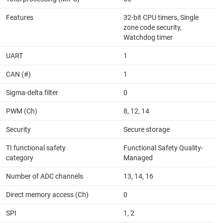
Features
32-bit CPU timers, Single
zone code security,
Watchdog timer
UART
1
CAN (#)
1
Sigma-delta filter
0
PWM (Ch)
8, 12, 14
Security
Secure storage
TI functional safety
Functional Safety Quality-
category
Managed
Number of ADC channels
13, 14, 16
Direct memory access (Ch)
0
SPI
1, 2