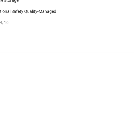
re storage
tional Safety Quality-Managed
4, 16
to 125
motive
 I2C, SPI, UART
RTOS
rol law accelerator