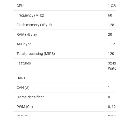
CPU
1 C2
Frequency (MHz)
60
Flash memory (kByte)
128
RAM (kByte)
20
ADC type
1 12
Total processing (MIPS)
120
Features
32-bi
Watc
UART
1
CAN (#)
1
Sigma-delta filter
0
PWM (Ch)
8, 12