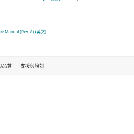
電池管理 IC
通用型 MCU
電源管理
音訊、觸覺和壓電
ce Manual (Rev. A)
(英文)
馬達驅動器