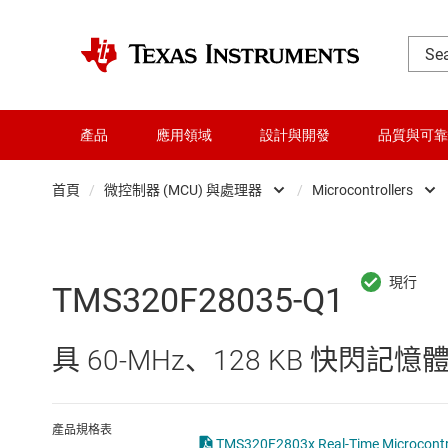
產品
應用領域
設計與開發
品質與可靠
首頁
/
微控制器 (MCU) 與處理器
/
Microcontrollers
DLP 產品
Microc
交換器與多工器
微處理
TMS320F28035-Q1
介面
具 60-MHz、128 KB 快閃記憶體
射頻 (RF) 與微波
微控制器 (MCU) 與處理器
產品規格表
TMS320F2803x Real-Time Microcontro