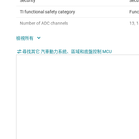
Security
Secu
TI functional safety category
Func
Number of ADC channels
13, 1
Direct memory access (Ch)
0
SPI
1, 2
尋找其它 汽車動力系統、區域和底盤控制 MCU
QEP
1
USB
No
Operating temperature range (°C)
-40 
Rating
Auto
Communication interface
CAN,
Operating system
Free
Hardware accelerators
Cont
Nonvolatile memory (kByte)
128