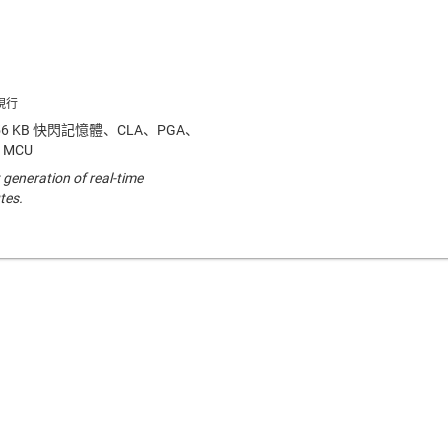
256 KB 快閃記憶體、CLA、PGA、
 MCU
 generation of real-time
tes.