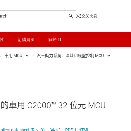
交叉比對
性
訂購資源
關於 TI
/
車用 MCU
/
汽車動力系統、區域和底盤控制 MCU
ontrollers
晶粒與晶圓服務
Low-power MCUs
汽車動力系統、區域和底盤控制 MC
器和 DSP
無線連線
即時數位電源 MCU
汽車車身和照明 MCU
被動和離散
即時馬達控制與自動化 MCU
的車用 C2000™ 32 位元 MCU
邏輯和電壓轉換
感測 MCU
隔離
車用 MCU
llers datasheet (Rev. Q)
(英文)
PDF
|
HTML