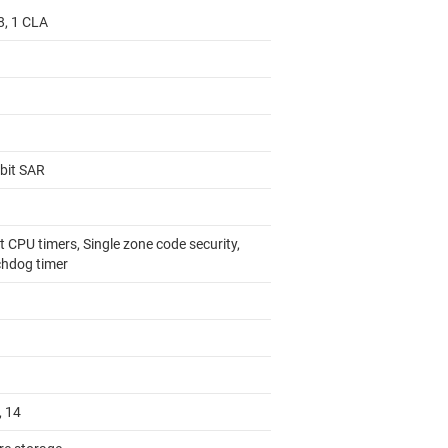
8, 1 CLA
-bit SAR
t CPU timers, Single zone code security,
hdog timer
, 14