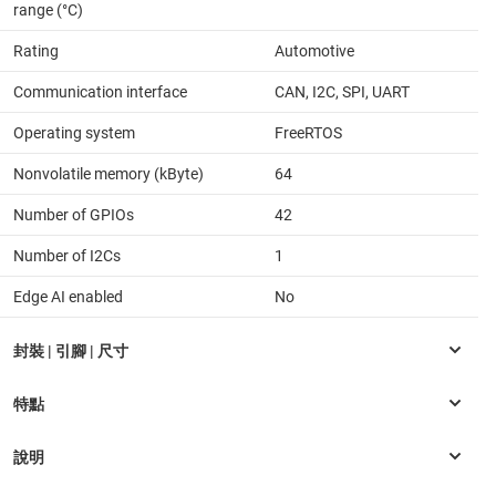
range (°C)
Rating
Automotive
Communication interface
CAN, I2C, SPI, UART
Operating system
FreeRTOS
Nonvolatile memory (kByte)
64
Number of GPIOs
42
Number of I2Cs
1
Edge AI enabled
No