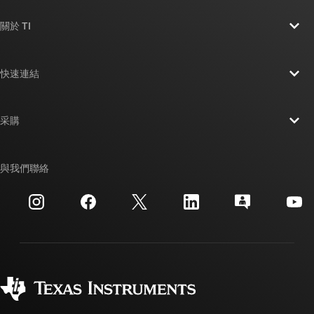
關於 TI
關於 TI 概覽
快速連結
人才招募
聯絡我們
新聞室
采購
TI E2E™ 設計支援論壇
我們的故事 | 晶片幕後
TI API 套件
交互參考搜索
與我們聯絡
活動
myTI 公司帳戶
客戶支援中心
投資人關系
運送、付款與稅金
封裝
製造
訂購 FAQ
品質與可靠性
企業公民
授權經銷商
myTI 帳戶常見問題解答