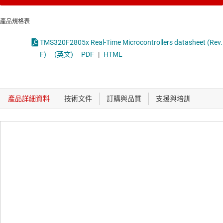
產品規格表
TMS320F2805x Real-Time Microcontrollers datasheet (Rev.
F)
(英文)
PDF
|
HTML