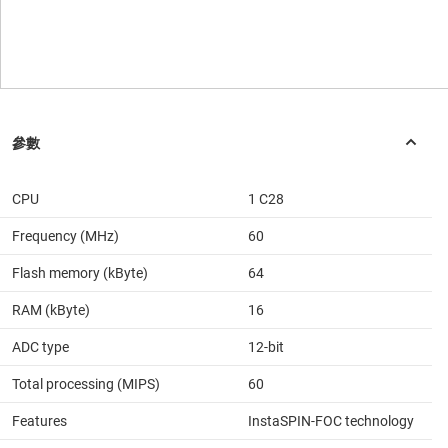
CPU
1 C28
Frequency (MHz)
60
Flash memory (kByte)
64
RAM (kByte)
16
ADC type
12-bit
Total processing (MIPS)
60
Features
InstaSPIN-FOC technology