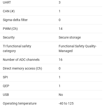
UART
3
CAN (#)
1
Sigma-delta filter
0
PWM (Ch)
14
Security
Secure storage
TI functional safety
Functional Safety Quality-
category
Managed
Number of ADC channels
16
Direct memory access (Ch)
0
SPI
1
QEP
1
USB
No
Operating temperature
-40 to 125