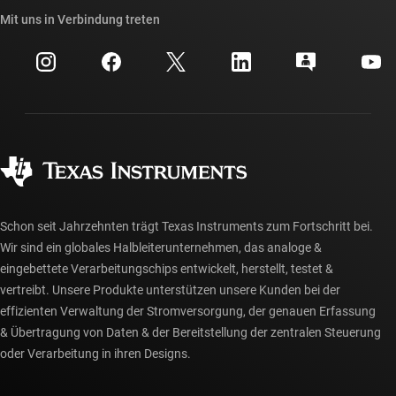
API-Suiten von TI
Querverweis-Suche
Mit uns in Verbindung treten
Veranstaltungen
myTI-Firmenkonto
Kundensupportzentrum
Investorenbeziehungen
Versand, Zahlung und Steuern
Gehäuse
Fertigung
Häufig gestellte Fragen zu Bestellungen
Qualität & Zuverlässigkeit
Gesellschaftliches Engagement
Autorisierte Händler
myTI-Konto FAQs
Schon seit Jahrzehnten trägt Texas Instruments zum Fortschritt bei.
Wir sind ein globales Halbleiterunternehmen, das analoge &
eingebettete Verarbeitungschips entwickelt, herstellt, testet &
vertreibt. Unsere Produkte unterstützen unsere Kunden bei der
effizienten Verwaltung der Stromversorgung, der genauen Erfassung
& Übertragung von Daten & der Bereitstellung der zentralen Steuerung
oder Verarbeitung in ihren Designs.