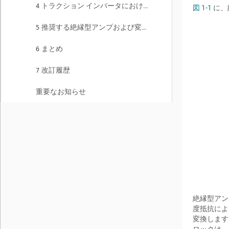
トラクション インバータにおける絶縁型変調器
4
図 1-1
に、
推奨する絶縁型アンプおよび変調器
5
まとめ
6
改訂履歴
7
重要なお知らせ
絶縁型アン
度抵抗によ
変換します