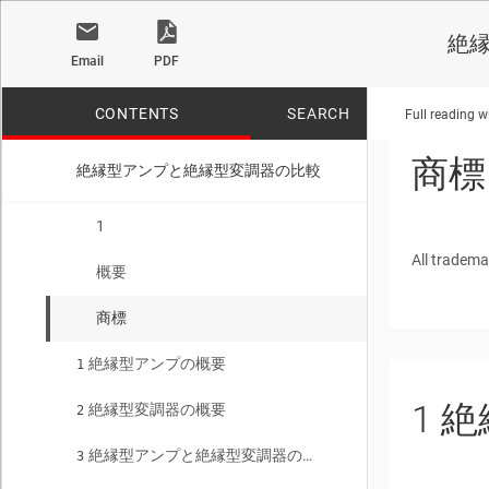
す。
絶
Email
PDF
CONTENTS
SEARCH
Full reading w
商標
絶縁型アンプと絶縁型変調器の比較
No matches f
1
All tradema
概要
商標
絶縁型アンプの概要
1
1
絶
絶縁型変調器の概要
2
絶縁型アンプと絶縁型変調器の性能比較
3