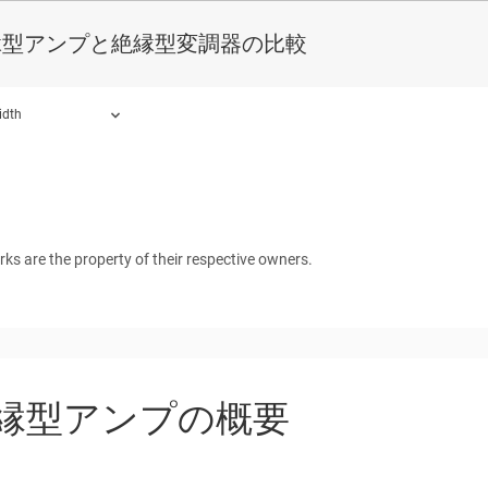
縁型アンプと絶縁型変調器の比較
idth
ound.
rks are the property of their respective owners.
縁型アンプの概要