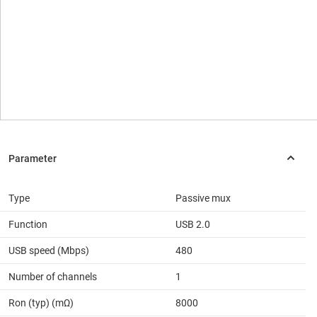
Type
Passive mux
Function
USB 2.0
USB speed (Mbps)
480
Number of channels
1
Ron (typ) (mΩ)
8000