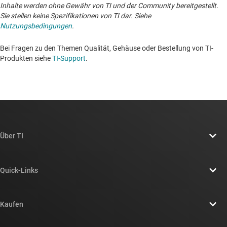
Inhalte werden ohne Gewähr von TI und der Community bereitgestellt.
Sie stellen keine Spezifikationen von TI dar. Siehe
Nutzungsbedingungen
.
Bei Fragen zu den Themen Qualität, Gehäuse oder Bestellung von TI-
Produkten siehe
TI-Support
. ​​​​​​​​​​​​​​
Über TI
Über TI – Überblick
Quick-Links
Stellenangebote
Kontakt
Newsroom
Kaufen
TI E2E™-Design-Support-Foren
Unsere Geschichten | Hinter dem Chip