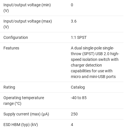
Input/output voltage (min)
0
(V)
Input/output voltage (max)
3.6
(V)
Configuration
1:1 SPST
Features
A dual single-pole single-
throw (SPST) USB 2.0 high-
speed isolation switch with
charger detection
capabilities for use with
micro and mini-USB ports
Rating
Catalog
Operating temperature
-40 to 85
range (°C)
Supply current (max) (µA)
250
ESD HBM (typ) (kV)
4