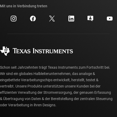
API-Suiten von TI
Querverweis-Suche
Mit uns in Verbindung treten
Veranstaltungen
myTI-Firmenkonto
Kundensupportzentrum
Investorenbeziehungen
Versand, Zahlung und Steuern
Gehäuse
Fertigung
Häufig gestellte Fragen zu Bestellungen
Qualität & Zuverlässigkeit
Gesellschaftliches Engagement
Autorisierte Händler
myTI-Konto FAQs
Schon seit Jahrzehnten trägt Texas Instruments zum Fortschritt bei.
Wir sind ein globales Halbleiterunternehmen, das analoge &
eingebettete Verarbeitungschips entwickelt, herstellt, testet &
vertreibt. Unsere Produkte unterstützen unsere Kunden bei der
effizienten Verwaltung der Stromversorgung, der genauen Erfassung
& Übertragung von Daten & der Bereitstellung der zentralen Steuerung
oder Verarbeitung in ihren Designs.