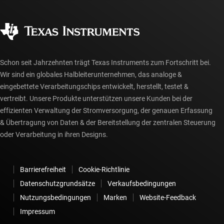
Häufig gestellte Fragen zu Bestellungen
Qualität & Zuverlässigkeit
Gesellschaftliches Engagement
Autorisierte Händler
myTI-Konto FAQs
Schon seit Jahrzehnten trägt Texas Instruments zum Fortschritt bei.
Wir sind ein globales Halbleiterunternehmen, das analoge &
eingebettete Verarbeitungschips entwickelt, herstellt, testet &
vertreibt. Unsere Produkte unterstützen unsere Kunden bei der
effizienten Verwaltung der Stromversorgung, der genauen Erfassung
& Übertragung von Daten & der Bereitstellung der zentralen Steuerung
oder Verarbeitung in ihren Designs.
Barrierefreiheit
Cookie-Richtlinie
Datenschutzgrundsätze
Verkaufsbedingungen
Nutzungsbedingungen
Marken
Website-Feedback
Impressum