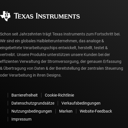
Qualität & Zuverlässigkeit
Gesellschaftliches Engagement
Autorisierte Händler
myTI-Konto FAQs
Schon seit Jahrzehnten trägt Texas Instruments zum Fortschritt bei.
Wir sind ein globales Halbleiterunternehmen, das analoge &
eingebettete Verarbeitungschips entwickelt, herstellt, testet &
vertreibt. Unsere Produkte unterstützen unsere Kunden bei der
effizienten Verwaltung der Stromversorgung, der genauen Erfassung
& Übertragung von Daten & der Bereitstellung der zentralen Steuerung
oder Verarbeitung in ihren Designs.
Barrierefreiheit
Cookie-Richtlinie
Datenschutzgrundsätze
Verkaufsbedingungen
Nutzungsbedingungen
Marken
Website-Feedback
Impressum