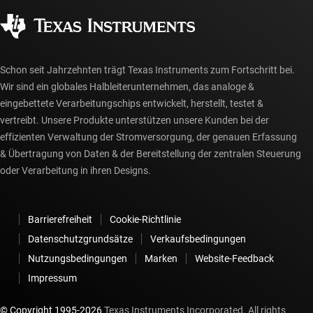
Gesellschaftliches Engagement
Autorisierte Händler
myTI-Konto FAQs
Schon seit Jahrzehnten trägt Texas Instruments zum Fortschritt bei.
Wir sind ein globales Halbleiterunternehmen, das analoge &
eingebettete Verarbeitungschips entwickelt, herstellt, testet &
vertreibt. Unsere Produkte unterstützen unsere Kunden bei der
effizienten Verwaltung der Stromversorgung, der genauen Erfassung
& Übertragung von Daten & der Bereitstellung der zentralen Steuerung
oder Verarbeitung in ihren Designs.
Barrierefreiheit
Cookie-Richtlinie
Datenschutzgrundsätze
Verkaufsbedingungen
Nutzungsbedingungen
Marken
Website-Feedback
Impressum
© Copyright 1995-
2026
Texas Instruments Incorporated. All rights