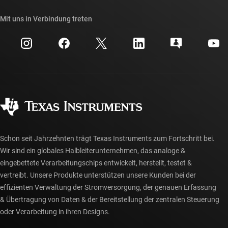
Unsere Geschichten | Hinter dem Chip
API-Suiten von TI
Querverweis-Suche
Mit uns in Verbindung treten
Veranstaltungen
myTI-Firmenkonto
Kundensupportzentrum
Investorenbeziehungen
Versand, Zahlung und Steuern
Gehäuse
Fertigung
Häufig gestellte Fragen zu Bestellungen
Qualität & Zuverlässigkeit
Gesellschaftliches Engagement
Autorisierte Händler
myTI-Konto FAQs
Schon seit Jahrzehnten trägt Texas Instruments zum Fortschritt bei.
Wir sind ein globales Halbleiterunternehmen, das analoge &
eingebettete Verarbeitungschips entwickelt, herstellt, testet &
vertreibt. Unsere Produkte unterstützen unsere Kunden bei der
effizienten Verwaltung der Stromversorgung, der genauen Erfassung
& Übertragung von Daten & der Bereitstellung der zentralen Steuerung
oder Verarbeitung in ihren Designs.