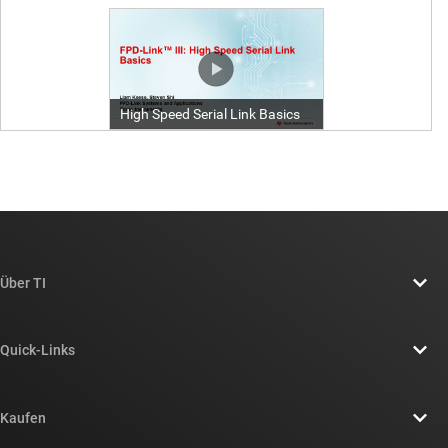
Über TI
Über TI – Überblick
Quick-Links
Stellenangebote
Kontakt
Newsroom
Kaufen
TI E2E™-Design-Support-Foren