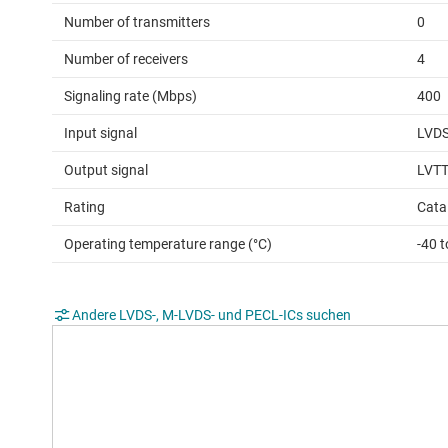
Number of transmitters
0
Number of receivers
4
Signaling rate (Mbps)
400
Input signal
LVD
Output signal
LVTT
Rating
Cata
Operating temperature range (°C)
-40 t
Andere LVDS-, M-LVDS- und PECL-ICs suchen