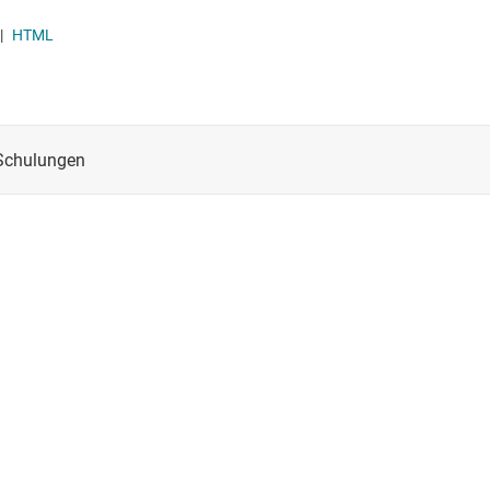
ansceiver
|
HTML
 (SBC)