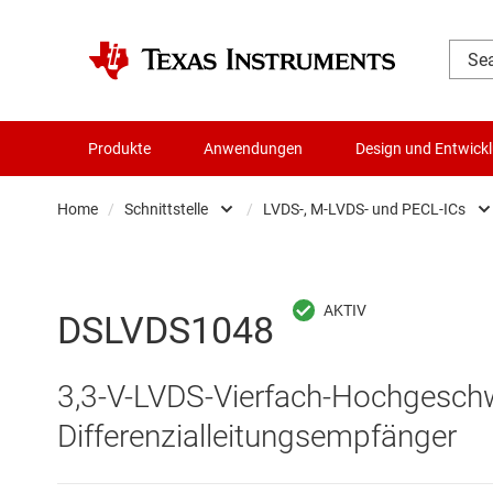
Produkte
Anwendungen
Design und Entwick
Home
/
Schnittstelle
/
LVDS-, M-LVDS- und PECL-ICs
Audio, Haptik und Piezo
Andere Schnittste
Batteriemanagement-ICs
CAN-Transceiver
DSLVDS1048
Datenwandler
Ethernet-ICs
3,3-V-LVDS-Vierfach-Hochgeschw
Die- & Wafer-Services
HDMI-, DisplayPor
Differenzialleitungsempfänger
DLP-Produkte
Highspeed-SerDe