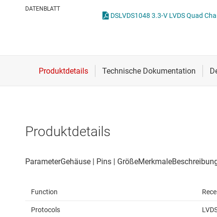
Drahtlose Konnektivität
I2C-, I3C- & SPI-I
DATENBLATT
Energiemanagement
ICs für Schnittste
HF & Mikrowellen
ICs für serielle dig
Isolierung
IO-Link und Digita
Produktdetails
Function
Rece
Protocols
LVD