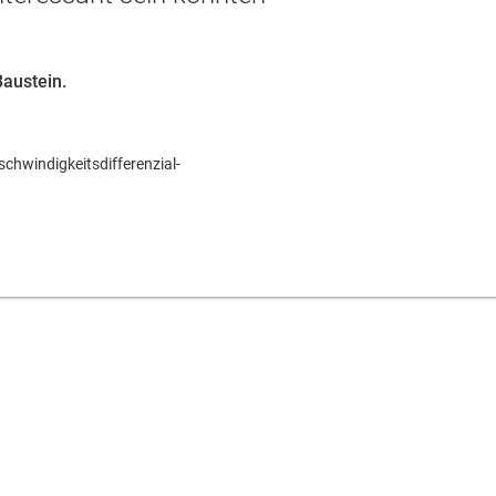
Baustein.
chwindigkeitsdifferenzial-