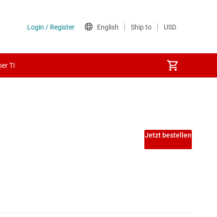
er TI
 PECL-ICs
Jetzt bestellen
ICs
A-ICs