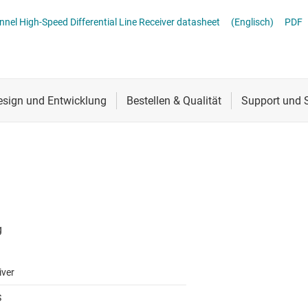
CS
Schnittstelle
RS-485- & RS-422-Tr
DSLVDS1048 3.3-V LVDS Quad Channel High-Speed Differential Line Receiver datasheet
(Englisch)
PDF
lle für Multischaltererfassung (MSDI)
Sensoren
System-Basis-Chips
itale Schnittstelle (SDI)
Taktgeber & Timing
USB-ICs
l-E/A
Verstärker
iver
S