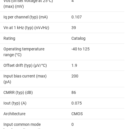
Vos (offset voltage at 25°C)
4
(max) (mV)
Iq per channel (typ) (mA)
0.107
Vn at 1 kHz (typ) (nV√Hz)
39
Rating
Catalog
Operating temperature
-40 to 125
range (°C)
Offset drift (typ) (µV/°C)
1.9
Input bias current (max)
200
(pA)
CMRR (typ) (dB)
86
Iout (typ) (A)
0.075
Architecture
CMOS
Input common mode
0