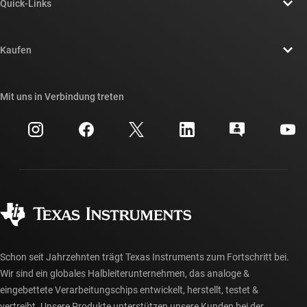
Quick-Links
Stellenangebote
Kontakt
Newsroom
Kaufen
TI E2E™-Design-Support-Foren
Unsere Geschichten | Hinter dem Chip
API-Suiten von TI
Querverweis-Suche
Mit uns in Verbindung treten
Veranstaltungen
myTI-Firmenkonto
Kundensupportzentrum
Investorenbeziehungen
Versand, Zahlung und Steuern
Gehäuse
Fertigung
Häufig gestellte Fragen zu Bestellungen
Qualität & Zuverlässigkeit
Gesellschaftliches Engagement
Autorisierte Händler
myTI-Konto FAQs
Schon seit Jahrzehnten trägt Texas Instruments zum Fortschritt bei.
Wir sind ein globales Halbleiterunternehmen, das analoge &
eingebettete Verarbeitungschips entwickelt, herstellt, testet &
vertreibt. Unsere Produkte unterstützen unsere Kunden bei der