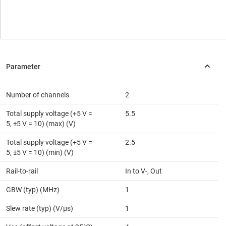
Number of channels
2
Total supply voltage (+5 V =
5.5
5, ±5 V = 10) (max) (V)
Total supply voltage (+5 V =
2.5
5, ±5 V = 10) (min) (V)
Rail-to-rail
In to V-, Out
GBW (typ) (MHz)
1
Slew rate (typ) (V/µs)
1