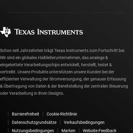
Versand, Zahlung und Steuern
Gehäuse
Fertigung
Häufig gestellte Fragen zu Bestellungen
Qualität & Zuverlässigkeit
Gesellschaftliches Engagement
Autorisierte Händler
myTI-Konto FAQs
Schon seit Jahrzehnten trägt Texas Instruments zum Fortschritt bei.
Wir sind ein globales Halbleiterunternehmen, das analoge &
eingebettete Verarbeitungschips entwickelt, herstellt, testet &
vertreibt. Unsere Produkte unterstützen unsere Kunden bei der
effizienten Verwaltung der Stromversorgung, der genauen Erfassung
& Übertragung von Daten & der Bereitstellung der zentralen Steuerung
oder Verarbeitung in ihren Designs.
Barrierefreiheit
Cookie-Richtlinie
Datenschutzgrundsätze
Verkaufsbedingungen
Nutzungsbedingungen
Marken
Website-Feedback