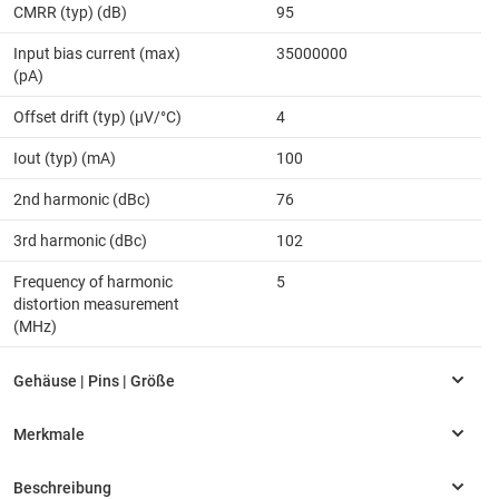
CMRR (typ) (dB)
95
Input bias current (max)
35000000
(pA)
Offset drift (typ) (µV/°C)
4
Iout (typ) (mA)
100
2nd harmonic (dBc)
76
3rd harmonic (dBc)
102
Frequency of harmonic
5
distortion measurement
(MHz)