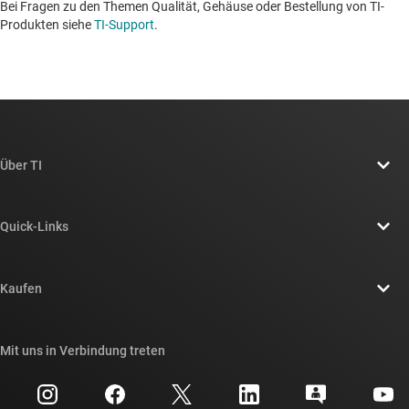
Bei Fragen zu den Themen Qualität, Gehäuse oder Bestellung von TI-
Produkten siehe
TI-Support
. ​​​​​​​​​​​​​​
Über TI
Über TI – Überblick
Quick-Links
Stellenangebote
Kontakt
Newsroom
Kaufen
TI E2E™-Design-Support-Foren
Unsere Geschichten | Hinter dem Chip
API-Suiten von TI
Querverweis-Suche
Mit uns in Verbindung treten
Veranstaltungen
myTI-Firmenkonto
Kundensupportzentrum
Investorenbeziehungen