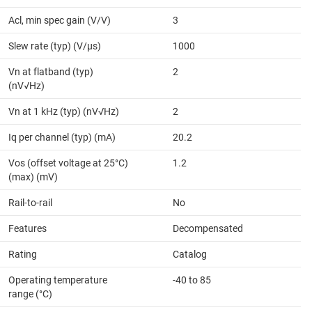
Acl, min spec gain (V/V)
3
Slew rate (typ) (V/µs)
1000
Vn at flatband (typ)
2
(nV√Hz)
Vn at 1 kHz (typ) (nV√Hz)
2
Iq per channel (typ) (mA)
20.2
Vos (offset voltage at 25°C)
1.2
(max) (mV)
Rail-to-rail
No
Features
Decompensated
Rating
Catalog
Operating temperature
-40 to 85
range (°C)