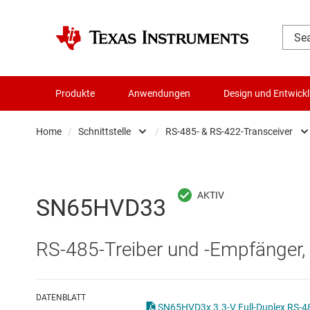
Produkte
Anwendungen
Design und Entwick
Home
/
Schnittstelle
/
RS-485- & RS-422-Transceiver
Audio, Haptik und Piezo
Andere Schnittste
Batteriemanagement-ICs
CAN-Transceiver
SN65HVD33
Datenwandler
Ethernet-ICs
RS-485-Treiber und -Empfänger, 3
Die- & Wafer-Services
HDMI-, DisplayPor
DLP-Produkte
Highspeed-SerDe
DATENBLATT
SN65HVD3x 3.3-V Full-Duplex RS-48