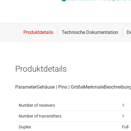
Drahtlose Konnektivität
I2C-, I3C- & SPI-I
Energiemanagement
ICs für Schnittste
HF & Mikrowellen
ICs für serielle dig
Isolierung
IO-Link und Digita
Produktdetails
Number of receivers
1
Number of transmitters
1
Duplex
Full