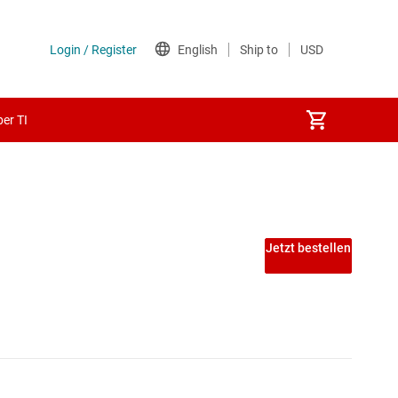
er TI
 PECL-ICs
Jetzt bestellen
ICs
A-ICs