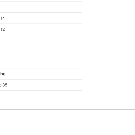
 14
 12
0
log
o 85