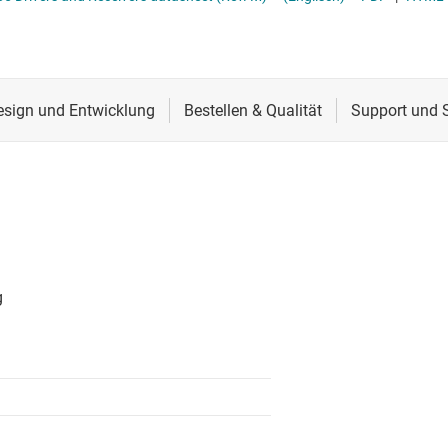
CS
Schnittstelle
RS-485- & RS-422-Tr
lle für Multischaltererfassung (MSDI)
Sensoren
System-Basis-Chips
itale Schnittstelle (SDI)
Taktgeber & Timing
USB-ICs
l-E/A
Verstärker