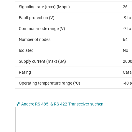
Signaling rate (max) (Mbps)
26
Fault protection (V)
-9 to
Common-mode range (V)
-7 to
Number of nodes
64
Isolated
No
Supply current (max) (µA)
200
Rating
Cata
Operating temperature range (°C)
-40 t
Andere RS-485- & RS-422-Transceiver suchen